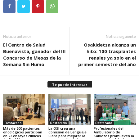
Noticia anterior
Noticia siguiente
El Centro de Salud
Osakidetza alcanza un
Buenavista, ganador del III
hito: 100 trasplantes
Concurso de Mesas de la
renales ya solo en el
Semana Sin Humo
primer semestre del año
Te puede interesar
Destacado
Destacado
Destacado
Más de 200 pacientes
La OSI crea una
Profesionales del
oncológicos participan
Comisión de Lenguaje
Ambulatorio de
en 23 ensayos clínicos
Claro para mejorar la
Kabiezes promueven la