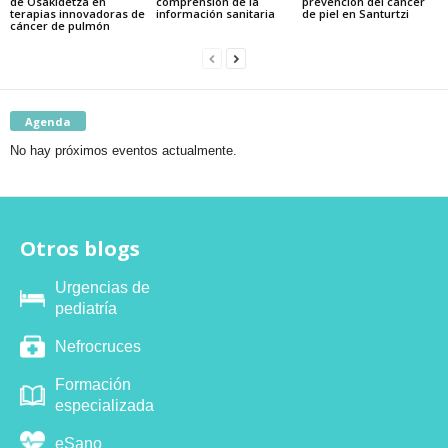
de Osakidetza en
comprensión de la
prevención del cáncer
terapias innovadoras de
información sanitaria
de piel en Santurtzi
cáncer de pulmón
Agenda
No hay próximos eventos actualmente.
Otros blogs
Urgencias de
pediatría
Nefrocruces
Formación
especializada
eSano