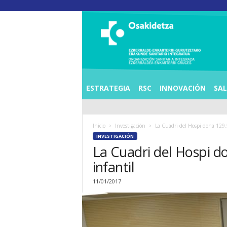
O
S
I
E
Z
K
E
ESTRATEGIA
RSC
INNOVACIÓN
SA
R
R
A
Inicio
Investigación
La Cuadri del Hospi dona 129.5
L
INVESTIGACIÓN
D
La Cuadri del Hospi do
E
A
infantil
E
N
11/01/2017
K
A
R
T