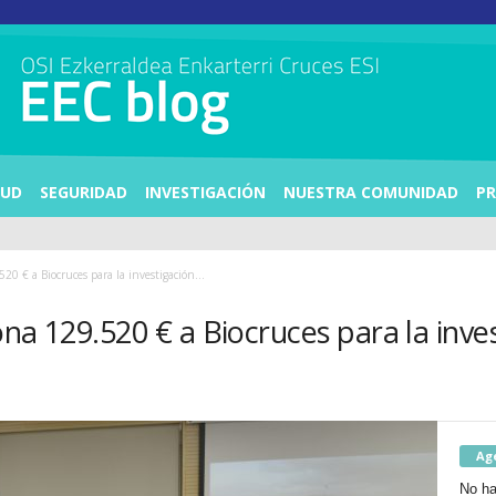
LUD
SEGURIDAD
INVESTIGACIÓN
NUESTRA COMUNIDAD
PR
20 € a Biocruces para la investigación...
na 129.520 € a Biocruces para la inve
Ag
No ha