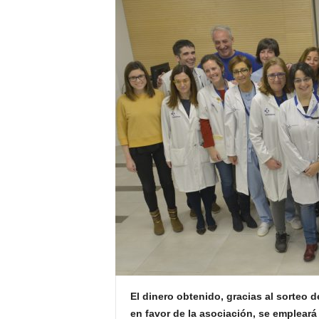
E
R
R
I
C
R
U
C
E
S
El dinero obtenido, gracias al sorteo 
en favor de la asociación, se empleará 