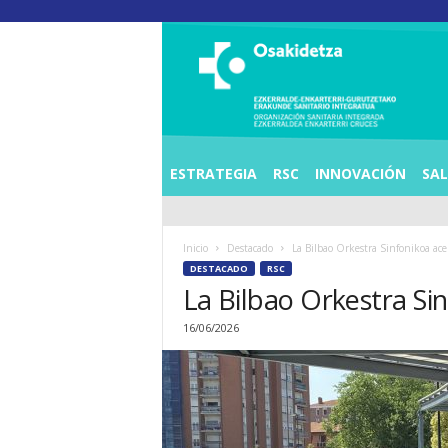
O
S
I
E
Z
K
E
ESTRATEGIA
RSC
INNOVACIÓN
SA
R
R
A
Inicio
Destacado
La Bilbao Orkestra Sinfonikoa acer
L
DESTACADO
RSC
D
La Bilbao Orkestra Sin
E
A
16/06/2026
E
N
K
A
R
T