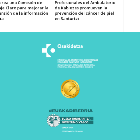
 crea una Comisión de
Profesionales del Ambulatorio
je Claro para mejorar la
de Kabiezes promueven la
nsión de la información
prevención del cáncer de piel
ia
en Santurtzi