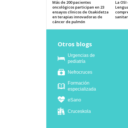
Más de 200 pacientes
La OSI
oncológicos participan en 23
Lengua
ensayos clínicos de Osakidetza
compre
en terapias innovadoras de
sanitar
cáncer de pulmón
Otros blogs
Urgencias de
pediatría
Nefrocruces
Formación
especializada
eSano
Cruceskola