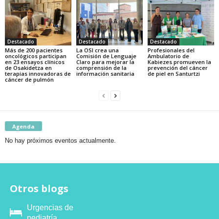
Destacado
Destacado
Destacado
Más de 200 pacientes
La OSI crea una
Profesionales del
oncológicos participan
Comisión de Lenguaje
Ambulatorio de
en 23 ensayos clínicos
Claro para mejorar la
Kabiezes promueven la
de Osakidetza en
comprensión de la
prevención del cáncer
terapias innovadoras de
información sanitaria
de piel en Santurtzi
cáncer de pulmón
Agenda
No hay próximos eventos actualmente.
Otros blogs
Urgencias de
pediatría