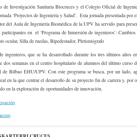
o de Investigación Sanitaria Biocruces y el Colegio Oficial de Ingeni
ornada ‘Proyectos de Ingeniería y Salud’. Esta jornada presentada por e
tor del Aula de Ingeniería Biomédica de la UPV ha servido para presen
os participantes en el ‘Programa de Inmersión de ingenieros’: Cambios
to ocular, Silla de ruedas, Bipedestador, Pletismógrafo
 ingenieros, que se ha desarrollado durante los tres últimos años en
e dos semanas en el centro hospitalario de alumnos del último curso de
ial de Bilbao EHU/UPV. Con este programa se busca, por un lado, apo
l en la que centrar el desarrollo de su proyecto fin de carrera y, por ot
ado en la exploración de oportunidades de innovación.
ovación
acion
NKARTERRI CRUCES