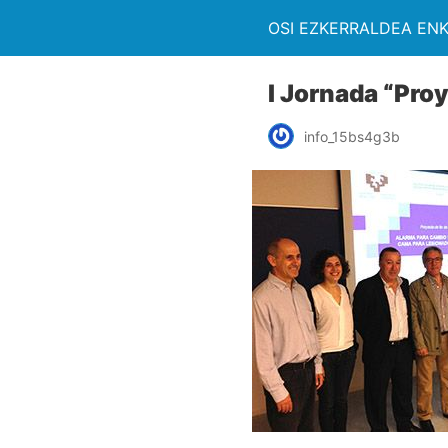
OSI EZKERRALDEA EN
I Jornada “Pro
info_15bs4g3b