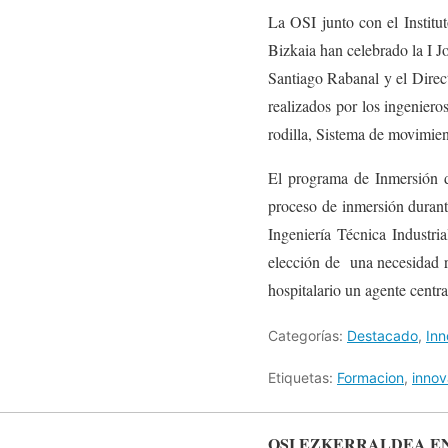
La OSI junto con el Institut
Bizkaia han celebrado la I J
Santiago Rabanal y el Direc
realizados por los ingenier
rodilla, Sistema de movimien
El programa de Inmersión de
proceso de inmersión durant
Ingeniería Técnica Industr
elección de una necesidad rea
hospitalario un agente centr
Categorías:
Destacado
,
Inn
Etiquetas:
Formacion
,
innov
OSI EZKERRALDEA E