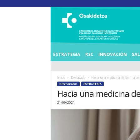
O
S
I
E
Z
K
E
ESTRATEGIA
RSC
INNOVACIÓN
SA
R
R
A
Inicio
Destacado
Hacia una medicina de familia ce
L
DESTACADO
ESTRATEGIA
D
Hacia una medicina de
E
A
21/09/2021
E
N
K
A
R
T