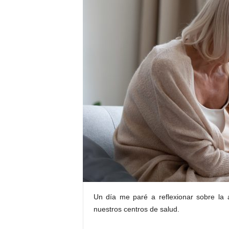
E
R
R
I
C
R
U
C
E
S
Un día me paré a reflexionar sobre la
nuestros centros de salud.