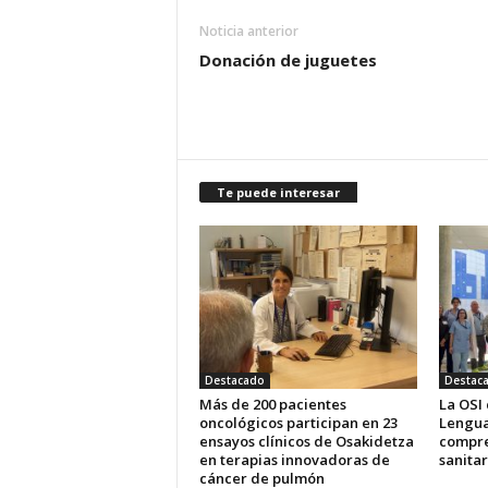
Noticia anterior
Donación de juguetes
Te puede interesar
Destacado
Destac
Más de 200 pacientes
La OSI
oncológicos participan en 23
Lengua
ensayos clínicos de Osakidetza
compre
en terapias innovadoras de
sanitar
cáncer de pulmón