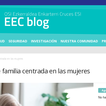
LUD
SEGURIDAD
INVESTIGACIÓN
NUESTRA COMUNIDAD
PR
ntrada en las mujeres
 familia centrada en las mujeres
Ag
No ha