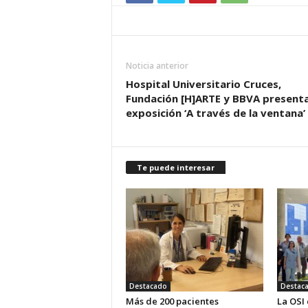
Noticia anterior
Hospital Universitario Cruces,
Fundación [H]ARTE y BBVA presenta
exposición ‘A través de la ventana’
Te puede interesar
Destacado
Destac
Más de 200 pacientes
La OSI