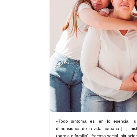
E
R
R
I
C
R
U
C
E
S
«Todo síntoma es, en lo esencial, un 
dimensiones de la vida humana […]: histori
(pareja o familia), fracaso social, situa