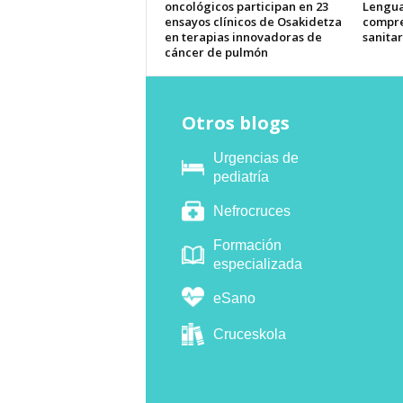
oncológicos participan en 23
Lengua
ensayos clínicos de Osakidetza
compre
en terapias innovadoras de
sanitar
cáncer de pulmón
Otros blogs
Urgencias de
pediatría
Nefrocruces
Formación
especializada
eSano
Cruceskola