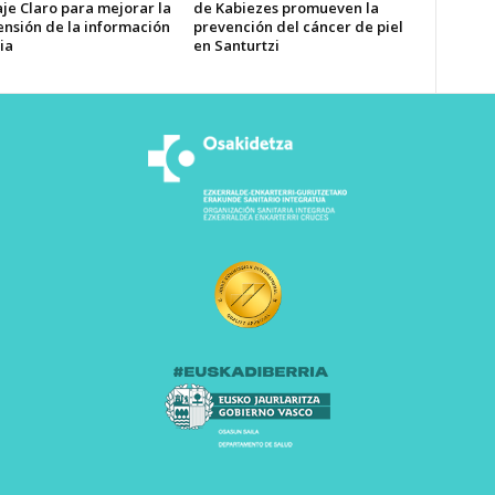
je Claro para mejorar la
de Kabiezes promueven la
nsión de la información
prevención del cáncer de piel
ia
en Santurtzi