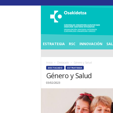
O
S
I
E
Z
K
E
ESTRATEGIA
RSC
INNOVACIÓN
SA
R
R
A
Inicio
Destacado
Género y Salud
L
DESTACADO
ESTRATEGIA
D
Género y Salud
E
A
03/02/2023
E
N
K
A
R
T