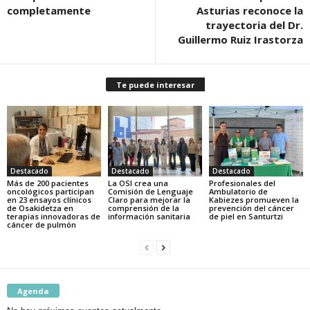
completamente
Asturias reconoce la
trayectoria del Dr.
Guillermo Ruiz Irastorza
Te puede interesar
Destacado
Destacado
Destacado
Más de 200 pacientes
La OSI crea una
Profesionales del
oncológicos participan
Comisión de Lenguaje
Ambulatorio de
en 23 ensayos clínicos
Claro para mejorar la
Kabiezes promueven la
de Osakidetza en
comprensión de la
prevención del cáncer
terapias innovadoras de
información sanitaria
de piel en Santurtzi
cáncer de pulmón
Agenda