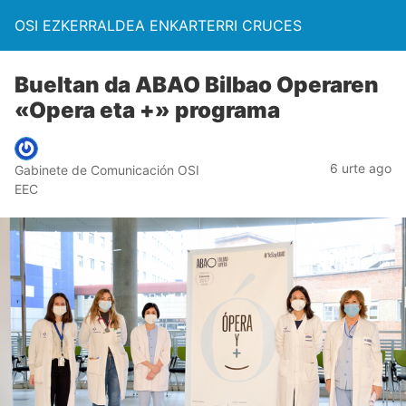
OSI EZKERRALDEA ENKARTERRI CRUCES
Bueltan da ABAO Bilbao Operaren
«Opera eta +» programa
6 urte ago
Gabinete de Comunicación OSI
EEC