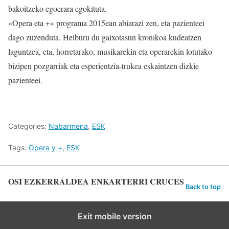
bakoitzeko egoerara egokituta.
«Opera eta +» programa 2015ean abiarazi zen, eta pazienteei
dago zuzenduta. Helburu du gaixotasun kronikoa kudeatzen
laguntzea, eta, horretarako, musikarekin eta operarekin lotutako
bizipen pozgarriak eta esperientzia-trukea eskaintzen dizkie
pazienteei.
Categories:
Nabarmena
,
ESK
Tags:
Opera y +
,
ESK
OSI EZKERRALDEA ENKARTERRI CRUCES
Back to top
Exit mobile version