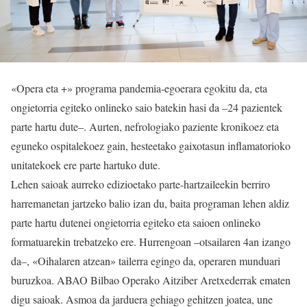
«Opera eta +» programa pandemia-egoerara egokitu da, eta
ongietorria egiteko onlineko saio batekin hasi da –24 pazientek
parte hartu dute–. Aurten, nefrologiako paziente kronikoez eta
eguneko ospitalekoez gain, hesteetako gaixotasun inflamatorioko
unitatekoek ere parte hartuko dute.
Lehen saioak aurreko edizioetako parte-hartzaileekin berriro
harremanetan jartzeko balio izan du, baita programan lehen aldiz
parte hartu dutenei ongietorria egiteko eta saioen onlineko
formatuarekin trebatzeko ere. Hurrengoan –otsailaren 4an izango
da–, «Oihalaren atzean» tailerra egingo da, operaren munduari
buruzkoa. ABAO Bilbao Operako Aitziber Aretxederrak ematen
digu saioak. Asmoa da jarduera gehiago gehitzen joatea, une