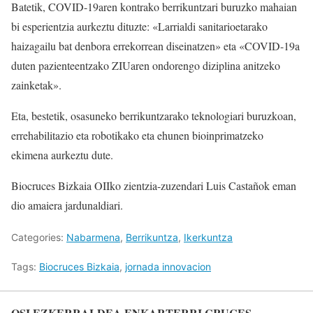
Batetik, COVID-19aren kontrako berrikuntzari buruzko mahaian
bi esperientzia aurkeztu dituzte: «Larrialdi sanitarioetarako
haizagailu bat denbora errekorrean diseinatzen» eta «COVID-19a
duten pazienteentzako ZIUaren ondorengo diziplina anitzeko
zainketak».
Eta, bestetik, osasuneko berrikuntzarako teknologiari buruzkoan,
errehabilitazio eta robotikako eta ehunen bioinprimatzeko
ekimena aurkeztu dute.
Biocruces Bizkaia OIIko zientzia-zuzendari Luis Castañok eman
dio amaiera jardunaldiari.
Categories:
Nabarmena
,
Berrikuntza
,
Ikerkuntza
Tags:
Biocruces Bizkaia
,
jornada innovacion
OSI EZKERRALDEA ENKARTERRI CRUCES