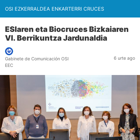
OSI EZKERRALDEA ENKARTERRI CRUCES
ESIaren eta Biocruces Bizkaiaren
VI. Berrikuntza Jardunaldia
6 urte ago
Gabinete de Comunicación OSI
EEC