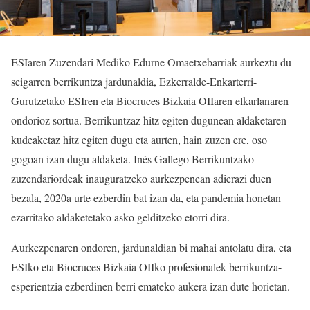
ESIaren Zuzendari Mediko Edurne Omaetxebarriak aurkeztu du
seigarren berrikuntza jardunaldia, Ezkerralde-Enkarterri-
Gurutzetako ESIren eta Biocruces Bizkaia OIIaren elkarlanaren
ondorioz sortua. Berrikuntzaz hitz egiten dugunean aldaketaren
kudeaketaz hitz egiten dugu eta aurten, hain zuzen ere, oso
gogoan izan dugu aldaketa. Inés Gallego Berrikuntzako
zuzendariordeak inauguratzeko aurkezpenean adierazi duen
bezala, 2020a urte ezberdin bat izan da, eta pandemia honetan
ezarritako aldaketetako asko gelditzeko etorri dira.
Aurkezpenaren ondoren, jardunaldian bi mahai antolatu dira, eta
ESIko eta Biocruces Bizkaia OIIko profesionalek berrikuntza-
esperientzia ezberdinen berri emateko aukera izan dute horietan.