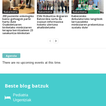
Nabarmena
Nabarmena
Nabarmena
200 paziente onkologiko
ESIk Hizkuntza Argiaren
Kabiezesko
baino gehiagok parte
Batzordea sortu du
Anbulatorioko langileek
hartu dute
osasun-informazioa
larruazaleko
Osakidetzaren
hobeto ulertzea
minbiziaren prebentzioa
biriketako minbiziaren
ahalbidetzeko
sustatu dute
terapia berritzaileen 23
saiakuntza klinikotan
Agenda
There are no upcoming events at this time.
Beste blog batzuk
Pediatria
Urgentziak