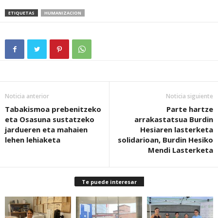
ETIQUETAS
HUMANIZACION
Noticia anterior
Noticia siguiente
Tabakismoa prebenitzeko
Parte hartze
eta Osasuna sustatzeko
arrakastatsua Burdin
jardueren eta mahaien
Hesiaren lasterketa
lehen lehiaketa
solidarioan, Burdin Hesiko
Mendi Lasterketa
Te puede interesar