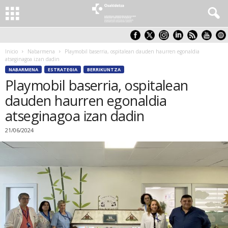
Inicio
Nabarmena
Playmobil baserria, ospitalean dauden haurren egonaldia
atseginagoa izan dadin
NABARMENA
ESTRATEGIA
BERRIKUNTZA
Playmobil baserria, ospitalean
dauden haurren egonaldia
atseginagoa izan dadin
21/06/2024