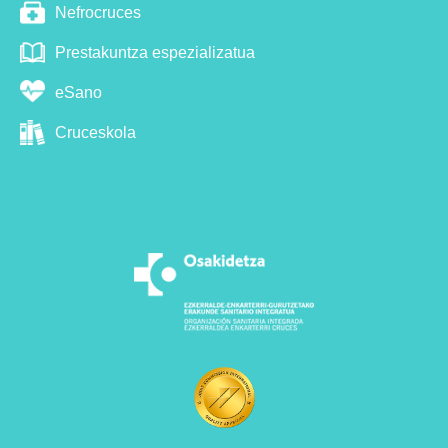
Nefrocruces
Prestakuntza espezializatua
eSano
Cruceskola