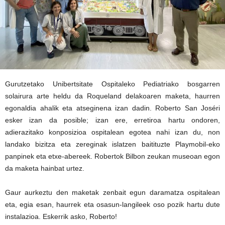
Gurutzetako Unibertsitate Ospitaleko Pediatriako bosgarren
solairura arte heldu da Roqueland delakoaren maketa, haurren
egonaldia ahalik eta atseginena izan dadin. Roberto San Joséri
esker izan da posible; izan ere, erretiroa hartu ondoren,
adierazitako konposizioa ospitalean egotea nahi izan du, non
landako bizitza eta zereginak islatzen baitituzte Playmobil-eko
panpinek eta etxe-abereek. Robertok Bilbon zeukan museoan egon
da maketa hainbat urtez.
Gaur aurkeztu den maketak zenbait egun daramatza ospitalean
eta, egia esan, haurrek eta osasun-langileek oso pozik hartu dute
instalazioa. Eskerrik asko, Roberto!