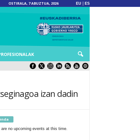
OSTIRALA, 7 ABUZTUA, 2026
|
EU
ES
PROFESIONALAK
tseginagoa izan dadin
enda
 are no upcoming events at this time.