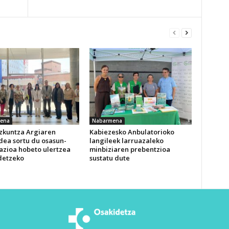
ena
Nabarmena
izkuntza Argiaren
Kabiezesko Anbulatorioko
dea sortu du osasun-
langileek larruazaleko
azioa hobeto ulertzea
minbiziaren prebentzioa
detzeko
sustatu dute