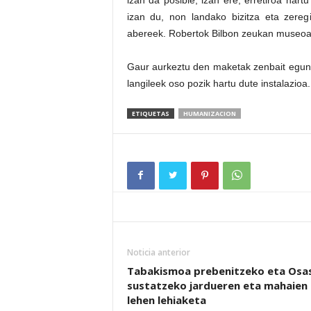
izan da posible; izan ere, erretiroa hart
izan du, non landako bizitza eta zeregi
abereek. Robertok Bilbon zeukan museoa
Gaur aurkeztu den maketak zenbait egun 
langileek oso pozik hartu dute instalazioa
ETIQUETAS
HUMANIZACION
Noticia anterior
Tabakismoa prebenitzeko eta Osa
sustatzeko jardueren eta mahaien
lehen lehiaketa