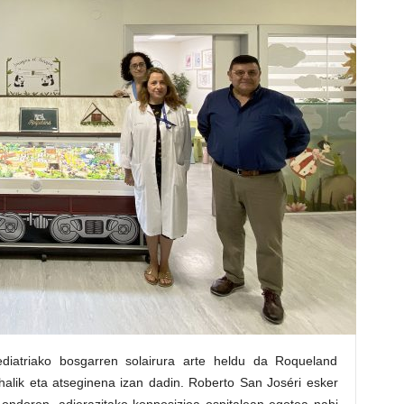
ediatriako bosgarren solairura arte heldu da Roqueland
alik eta atseginena izan dadin. Roberto San Joséri esker