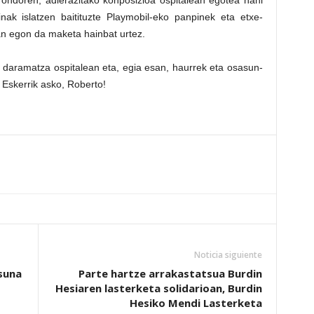
u ondoren, adierazitako konposizioa ospitalean egotea nahi
nak islatzen baitituzte Playmobil-eko panpinek eta etxe-
n egon da maketa hainbat urtez.
daramatza ospitalean eta, egia esan, haurrek eta osasun-
. Eskerrik asko, Roberto!
Noticia siguiente
suna
Parte hartze arrakastatsua Burdin
Hesiaren lasterketa solidarioan, Burdin
Hesiko Mendi Lasterketa