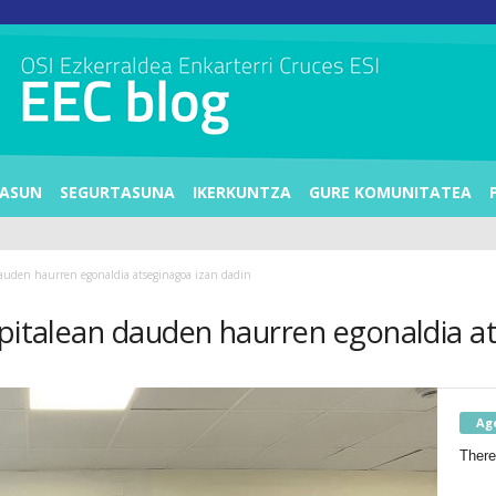
ASUN
SEGURTASUNA
IKERKUNTZA
GURE KOMUNITATEA
 dauden haurren egonaldia atseginagoa izan dadin
spitalean dauden haurren egonaldia a
Ag
There