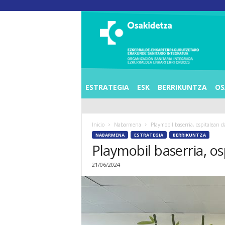
O
S
I
E
Z
K
E
ESTRATEGIA
ESK
BERRIKUNTZA
OS
R
R
A
Inicio
Nabarmena
Playmobil baserria, ospitalean
L
NABARMENA
ESTRATEGIA
BERRIKUNTZA
D
Playmobil baserria, o
E
A
21/06/2024
E
N
K
A
R
T