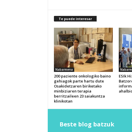
Te puede interesar
Nabarmena
Nabarm
200 paziente onkologiko baino
ESIk H
gehiagok parte hartu dute
Batzor
Osakidetzaren biriketako
inform
minbiziaren terapia
ahalbi
berritzaileen 23 saiakuntza
klinikotan
Beste blog batzuk