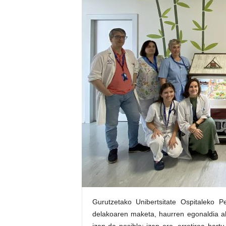
E
R
R
I
C
R
U
C
E
S
Gurutzetako Unibertsitate Ospitaleko P
delakoaren maketa, haurren egonaldia ah