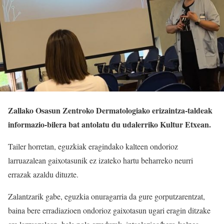
Zallako Osasun Zentroko Dermatologiako erizaintza-taldeak
informazio-bilera bat antolatu du udalerriko Kultur Etxean.
Tailer horretan, eguzkiak eragindako kalteen ondorioz
larruazalean gaixotasunik ez izateko hartu beharreko neurri
errazak azaldu dituzte.
Zalantzarik gabe, eguzkia onuragarria da gure gorputzarentzat,
baina bere erradiazioen ondorioz gaixotasun ugari eragin ditzake