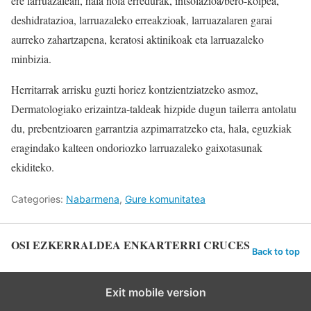
ere larruazalean, hala nola erredurak, intsolazioa/bero-kolpea,
deshidratazioa, larruazaleko erreakzioak, larruazalaren garai
aurreko zahartzapena, keratosi aktinikoak eta larruazaleko
minbizia.
Herritarrak arrisku guzti horiez kontzientziatzeko asmoz,
Dermatologiako erizaintza-taldeak hizpide dugun tailerra antolatu
du, prebentzioaren garrantzia azpimarratzeko eta, hala, eguzkiak
eragindako kalteen ondoriozko larruazaleko gaixotasunak
ekiditeko.
Categories:
Nabarmena
,
Gure komunitatea
OSI EZKERRALDEA ENKARTERRI CRUCES
Back to top
Exit mobile version