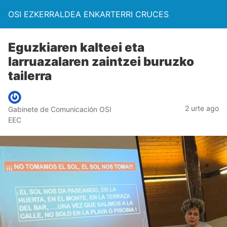
OSI EZKERRALDEA ENKARTERRI CRUCES
Eguzkiaren kalteei eta
larruazalaren zaintzei buruzko
tailerra
2 urte ago
Gabinete de Comunicación OSI
EEC