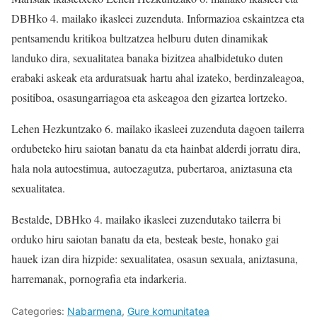
DBHko 4. mailako ikasleei zuzenduta. Informazioa eskaintzea eta
pentsamendu kritikoa bultzatzea helburu duten dinamikak
landuko dira, sexualitatea banaka bizitzea ahalbidetuko duten
erabaki askeak eta arduratsuak hartu ahal izateko, berdinzaleagoa,
positiboa, osasungarriagoa eta askeagoa den gizartea lortzeko.
Lehen Hezkuntzako 6. mailako ikasleei zuzenduta dagoen tailerra
ordubeteko hiru saiotan banatu da eta hainbat alderdi jorratu dira,
hala nola autoestimua, autoezagutza, pubertaroa, aniztasuna eta
sexualitatea.
Bestalde, DBHko 4. mailako ikasleei zuzendutako tailerra bi
orduko hiru saiotan banatu da eta, besteak beste, honako gai
hauek izan dira hizpide: sexualitatea, osasun sexuala, aniztasuna,
harremanak, pornografia eta indarkeria.
Categories:
Nabarmena
,
Gure komunitatea