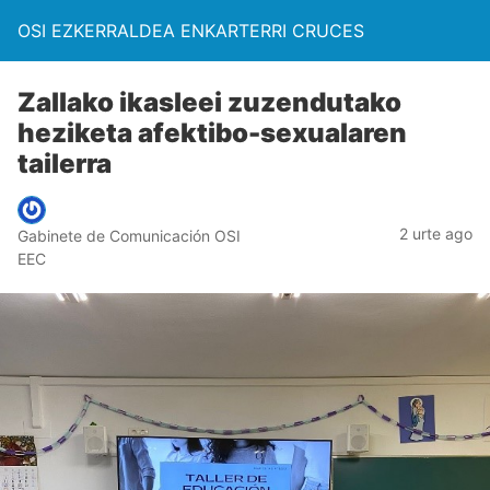
OSI EZKERRALDEA ENKARTERRI CRUCES
Zallako ikasleei zuzendutako
heziketa afektibo-sexualaren
tailerra
2 urte ago
Gabinete de Comunicación OSI
EEC