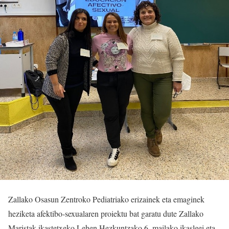
Zallako Osasun Zentroko Pediatriako erizainek eta emaginek
heziketa afektibo-sexualaren proiektu bat garatu dute Zallako
Maristak ikastetxeko Lehen Hezkuntzako 6. mailako ikasleei eta