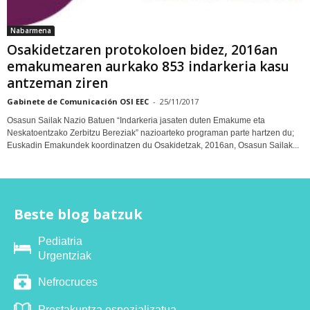
Nabarmena
Osakidetzaren protokoloen bidez, 2016an
emakumearen aurkako 853 indarkeria kasu
antzeman ziren
Gabinete de Comunicación OSI EEC
-
25/11/2017
Osasun Sailak Nazio Batuen “Indarkeria jasaten duten Emakume eta
Neskatoentzako Zerbitzu Bereziak” nazioarteko programan parte hartzen du;
Euskadin Emakundek koordinatzen du Osakidetzak, 2016an, Osasun Sailak...
Beste blog batzuk
Pediatria
Urgentziak
Nefrocruces
Prestakuntza espezializatua