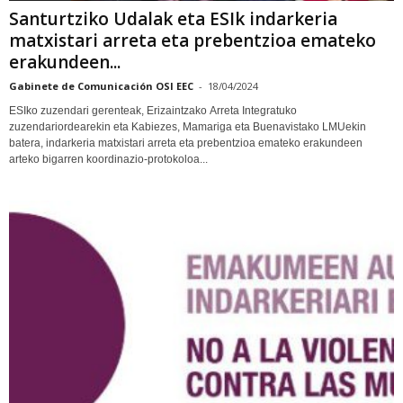
Santurtziko Udalak eta ESIk indarkeria
matxistari arreta eta prebentzioa emateko
erakundeen...
Gabinete de Comunicación OSI EEC
-
18/04/2024
ESIko zuzendari gerenteak, Erizaintzako Arreta Integratuko
zuzendariordearekin eta Kabiezes, Mamariga eta Buenavistako LMUekin
batera, indarkeria matxistari arreta eta prebentzioa emateko erakundeen
arteko bigarren koordinazio-protokoloa...