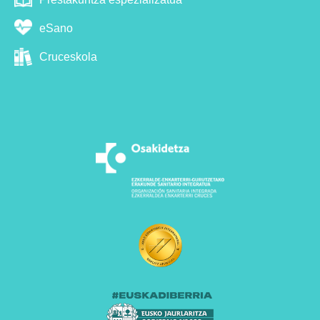
eSano
Cruceskola