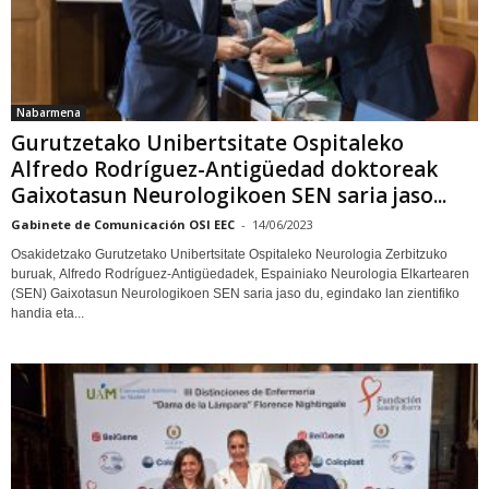
Nabarmena
Gurutzetako Unibertsitate Ospitaleko
Alfredo Rodríguez-Antigüedad doktoreak
Gaixotasun Neurologikoen SEN saria jaso...
Gabinete de Comunicación OSI EEC
-
14/06/2023
Osakidetzako Gurutzetako Unibertsitate Ospitaleko Neurologia Zerbitzuko
buruak, Alfredo Rodríguez-Antigüedadek, Espainiako Neurologia Elkartearen
(SEN) Gaixotasun Neurologikoen SEN saria jaso du, egindako lan zientifiko
handia eta...