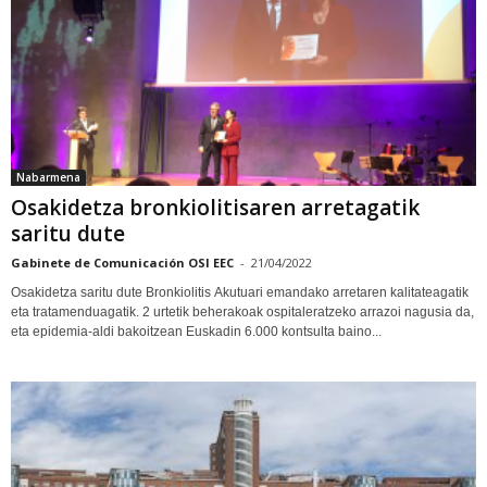
Nabarmena
Osakidetza bronkiolitisaren arretagatik
saritu dute
Gabinete de Comunicación OSI EEC
-
21/04/2022
Osakidetza saritu dute Bronkiolitis Akutuari emandako arretaren kalitateagatik
eta tratamenduagatik. 2 urtetik beherakoak ospitaleratzeko arrazoi nagusia da,
eta epidemia-aldi bakoitzean Euskadin 6.000 kontsulta baino...