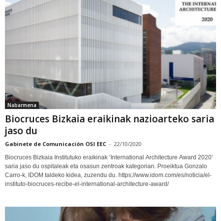
Nabarmena
Biocruces Bizkaia eraikinak nazioarteko saria
jaso du
Gabinete de Comunicación OSI EEC
-
22/10/2020
Biocruces Bizkaia Institutuko eraikinak ‘International Architecture Award 2020’
saria jaso du ospitaleak eta osasun zentroak kategorian. Proeiktua Gonzalo
Carro-k, IDOM taldeko kidea, zuzendu du. https://www.idom.com/es/noticia/el-
instituto-biocruces-recibe-el-international-architecture-award/