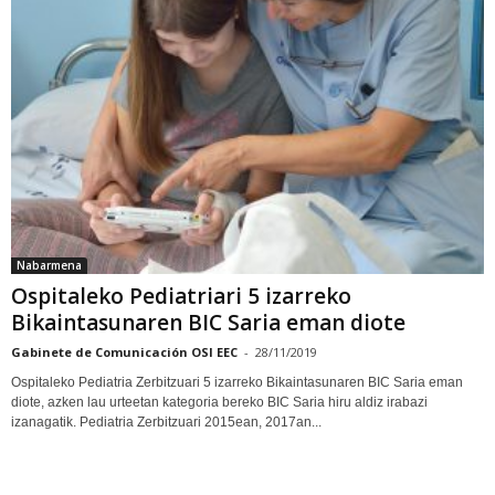
Nabarmena
Ospitaleko Pediatriari 5 izarreko
Bikaintasunaren BIC Saria eman diote
Gabinete de Comunicación OSI EEC
-
28/11/2019
Ospitaleko Pediatria Zerbitzuari 5 izarreko Bikaintasunaren BIC Saria eman
diote, azken lau urteetan kategoria bereko BIC Saria hiru aldiz irabazi
izanagatik. Pediatria Zerbitzuari 2015ean, 2017an...