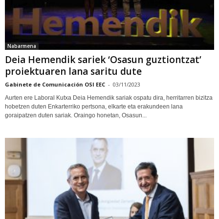
Nabarmena
Deia Hemendik sariek ‘Osasun guztiontzat’
proiektuaren lana saritu dute
Gabinete de Comunicación OSI EEC
-
03/11/2023
Aurten ere Laboral Kutxa Deia Hemendik sariak ospatu dira, herritarren bizitza
hobetzen duten Enkarterriko pertsona, elkarte eta erakundeen lana
goraipatzen duten sariak. Oraingo honetan, Osasun...