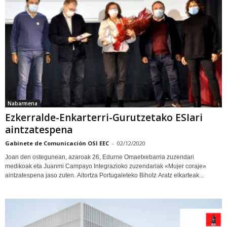
Nabarmena
Ezkerralde-Enkarterri-Gurutzetako ESIari
aintzatespena
Gabinete de Comunicación OSI EEC
-
02/12/2020
Joan den ostegunean, azaroak 26, Edurne Omaetxebarria zuzendari
medikoak eta Juanmi Campayo Integrazioko zuzendariak «Mujer coraje»
aintzatespena jaso zuten. Aitortza Portugaleteko Bihotz Aratz elkarteak...