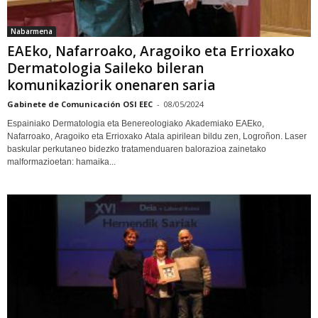
Nabarmena
EAEko, Nafarroako, Aragoiko eta Errioxako
Dermatologia Saileko bileran
komunikaziorik onenaren saria
Gabinete de Comunicación OSI EEC
-
08/05/2024
Espainiako Dermatologia eta Benereologiako Akademiako EAEko,
Nafarroako, Aragoiko eta Errioxako Atala apirilean bildu zen, Logroñon. Laser
baskular perkutaneo bidezko tratamenduaren balorazioa zainetako
malformazioetan: hamaika...