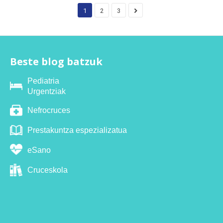
1
2
3
Beste blog batzuk
Pediatria
Urgentziak
Nefrocruces
Prestakuntza espezializatua
eSano
Cruceskola