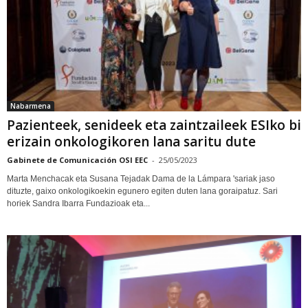
Nabarmena
Pazienteek, senideek eta zaintzaileek ESIko bi
erizain onkologikoren lana saritu dute
Gabinete de Comunicación OSI EEC
-
25/05/2023
Marta Menchacak eta Susana Tejadak Dama de la Lámpara 'sariak jaso
dituzte, gaixo onkologikoekin egunero egiten duten lana goraipatuz. Sari
horiek Sandra Ibarra Fundazioak eta...