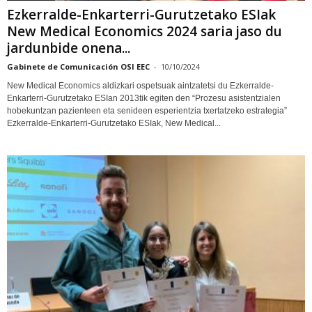
Ezkerralde-Enkarterri-Gurutzetako ESIak
New Medical Economics 2024 saria jaso du
jardunbide onena...
Gabinete de Comunicación OSI EEC
-
10/10/2024
New Medical Economics aldizkari ospetsuak aintzatetsi du Ezkerralde-
Enkarterri-Gurutzetako ESIan 2013tik egiten den “Prozesu asistentzialen
hobekuntzan pazienteen eta senideen esperientzia txertatzeko estrategia”
Ezkerralde-Enkarterri-Gurutzetako ESIak, New Medical...