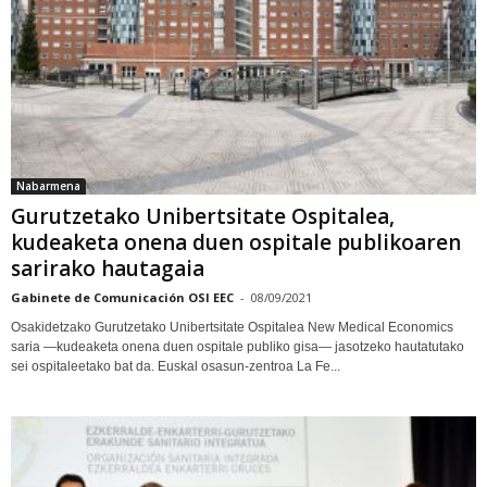
Nabarmena
Gurutzetako Unibertsitate Ospitalea,
kudeaketa onena duen ospitale publikoaren
sarirako hautagaia
Gabinete de Comunicación OSI EEC
-
08/09/2021
Osakidetzako Gurutzetako Unibertsitate Ospitalea New Medical Economics
saria —kudeaketa onena duen ospitale publiko gisa— jasotzeko hautatutako
sei ospitaleetako bat da. Euskal osasun-zentroa La Fe...