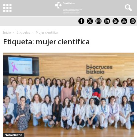
Inicio
Etiquetas
Mujer cientifica
Etiqueta: mujer cientifica
Nabarmena