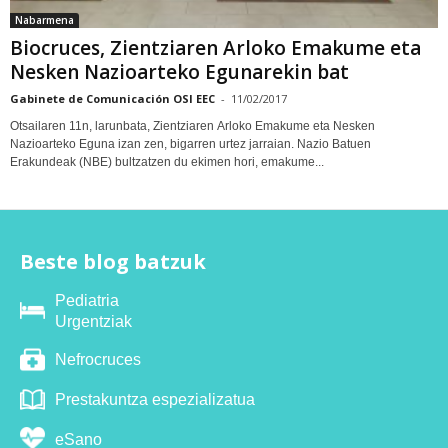
Nabarmena
Biocruces, Zientziaren Arloko Emakume eta
Nesken Nazioarteko Egunarekin bat
Gabinete de Comunicación OSI EEC
-
11/02/2017
Otsailaren 11n, larunbata, Zientziaren Arloko Emakume eta Nesken
Nazioarteko Eguna izan zen, bigarren urtez jarraian. Nazio Batuen
Erakundeak (NBE) bultzatzen du ekimen hori, emakume...
Beste blog batzuk
Pediatria
Urgentziak
Nefrocruces
Prestakuntza espezializatua
eSano