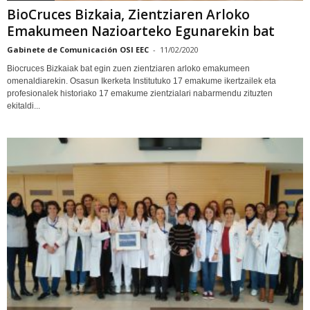
BioCruces Bizkaia, Zientziaren Arloko
Emakumeen Nazioarteko Egunarekin bat
Gabinete de Comunicación OSI EEC
-
11/02/2020
Biocruces Bizkaiak bat egin zuen zientziaren arloko emakumeen
omenaldiarekin. Osasun Ikerketa Institutuko 17 emakume ikertzailek eta
profesionalek historiako 17 emakume zientzialari nabarmendu zituzten
ekitaldi...