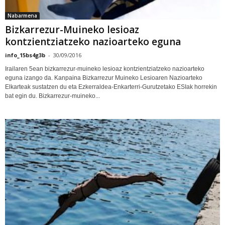
Nabarmena
Bizkarrezur-Muineko lesioaz
kontzientziatzeko nazioarteko eguna
info_15bs4g3b
-
30/09/2016
Irailaren 5ean bizkarrezur-muineko lesioaz kontzientziatzeko nazioarteko
eguna izango da. Kanpaina Bizkarrezur Muineko Lesioaren Nazioarteko
Elkarteak sustatzen du eta Ezkerraldea-Enkarterri-Gurutzetako ESIak horrekin
bat egin du. Bizkarrezur-muineko...