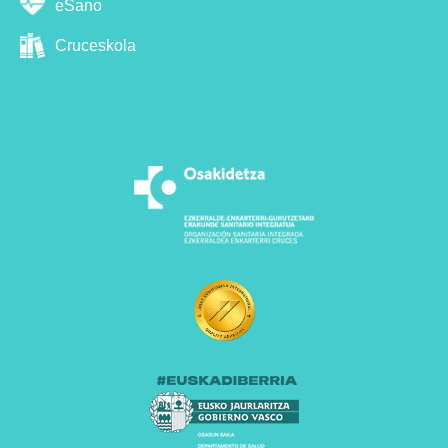
eSano
Cruceskola