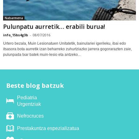
Nabarmena
Pulunpatu aurretik… erabili burua!
info_15bs4g3b
-
08/07/2016
Urtero bezala, Muin Lesionatuen Unitatetik, bainulariei igerileku, ibai edo
itsasora bota aurretik izan beharreko zuhurtziazko jarrera gogorarazten zaie,
pulunpada txar batek muin-lesio eta antzeko...
Beste blog batzuk
Pediatria
Urgentziak
Nefrocruces
Prestakuntza espezializatua