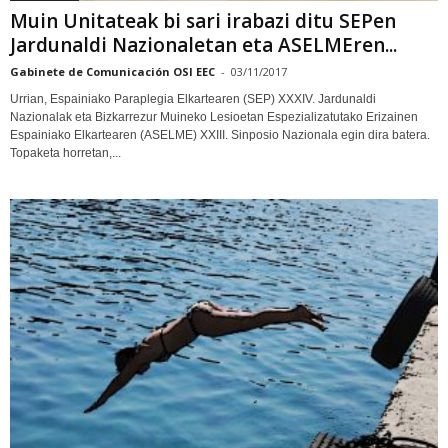
Muin Unitateak bi sari irabazi ditu SEPen
Jardunaldi Nazionaletan eta ASELMEren...
Gabinete de Comunicación OSI EEC
-
03/11/2017
Urrian, Espainiako Paraplegia Elkartearen (SEP) XXXIV. Jardunaldi
Nazionalak eta Bizkarrezur Muineko Lesioetan Espezializatutako Erizainen
Espainiako Elkartearen (ASELME) XXIII. Sinposio Nazionala egin dira batera.
Topaketa horretan,...