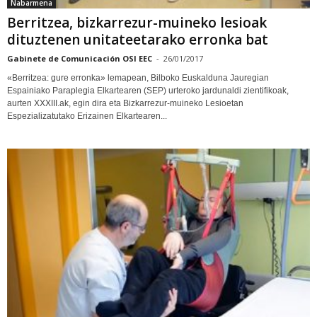
Nabarmena
Berritzea, bizkarrezur-muineko lesioak
dituztenen unitateetarako erronka bat
Gabinete de Comunicación OSI EEC
-
26/01/2017
«Berritzea: gure erronka» lemapean, Bilboko Euskalduna Jauregian
Espainiako Paraplegia Elkartearen (SEP) urteroko jardunaldi zientifikoak,
aurten XXXIII.ak, egin dira eta Bizkarrezur-muineko Lesioetan
Espezializatutako Erizainen Elkartearen...