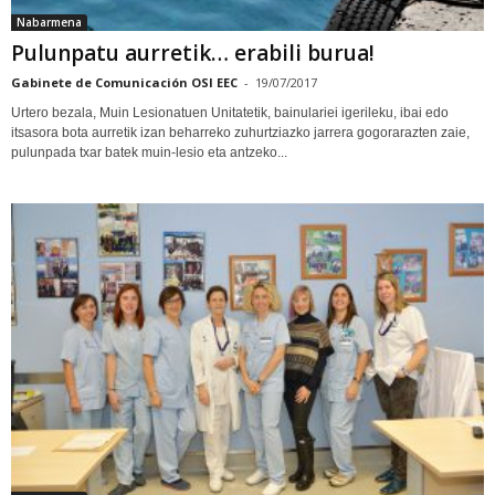
Nabarmena
Pulunpatu aurretik… erabili burua!
Gabinete de Comunicación OSI EEC
-
19/07/2017
Urtero bezala, Muin Lesionatuen Unitatetik, bainulariei igerileku, ibai edo
itsasora bota aurretik izan beharreko zuhurtziazko jarrera gogorarazten zaie,
pulunpada txar batek muin-lesio eta antzeko...