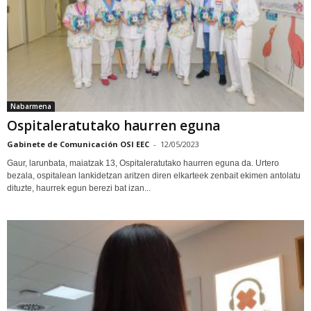
Nabarmena
Ospitaleratutako haurren eguna
Gabinete de Comunicación OSI EEC
-
12/05/2023
Gaur, larunbata, maiatzak 13, Ospitaleratutako haurren eguna da. Urtero
bezala, ospitalean lankidetzan aritzen diren elkarteek zenbait ekimen antolatu
dituzte, haurrek egun berezi bat izan...