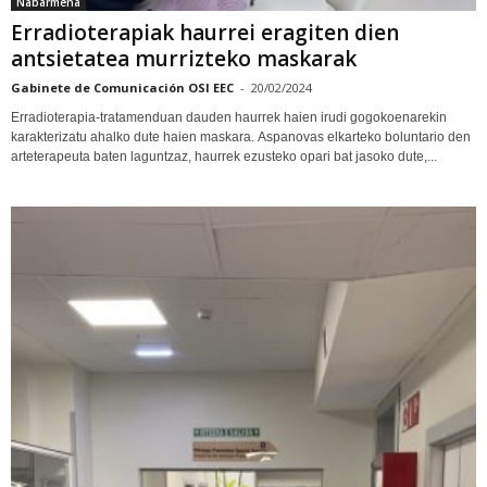
Nabarmena
Erradioterapiak haurrei eragiten dien
antsietatea murrizteko maskarak
Gabinete de Comunicación OSI EEC
-
20/02/2024
Erradioterapia-tratamenduan dauden haurrek haien irudi gogokoenarekin
karakterizatu ahalko dute haien maskara. Aspanovas elkarteko boluntario den
arteterapeuta baten laguntzaz, haurrek ezusteko opari bat jasoko dute,...