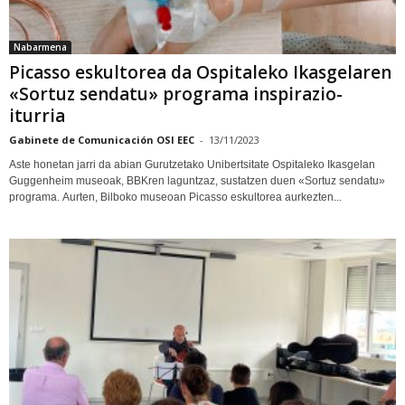
Nabarmena
Picasso eskultorea da Ospitaleko Ikasgelaren
«Sortuz sendatu» programa inspirazio-
iturria
Gabinete de Comunicación OSI EEC
-
13/11/2023
Aste honetan jarri da abian Gurutzetako Unibertsitate Ospitaleko Ikasgelan
Guggenheim museoak, BBKren laguntzaz, sustatzen duen «Sortuz sendatu»
programa. Aurten, Bilboko museoan Picasso eskultorea aurkezten...