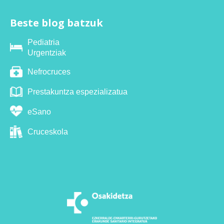
Beste blog batzuk
Pediatria
Urgentziak
Nefrocruces
Prestakuntza espezializatua
eSano
Cruceskola