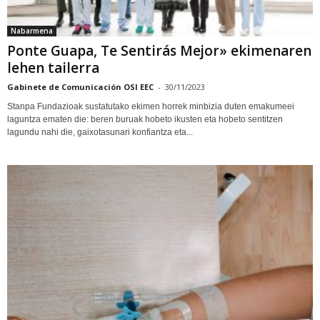
Nabarmena
Ponte Guapa, Te Sentirás Mejor» ekimenaren
lehen tailerra
Gabinete de Comunicación OSI EEC
-
30/11/2023
Stanpa Fundazioak sustatutako ekimen horrek minbizia duten emakumeei
laguntza ematen die: beren buruak hobeto ikusten eta hobeto sentitzen
lagundu nahi die, gaixotasunari konfiantza eta...