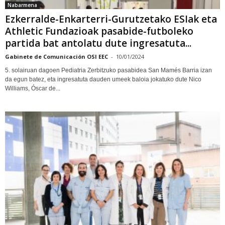
Nabarmena
Ezkerralde-Enkarterri-Gurutzetako ESIak eta
Athletic Fundazioak pasabide-futboleko
partida bat antolatu dute ingresatuta...
Gabinete de Comunicación OSI EEC
-
10/01/2024
5. solairuan dagoen Pediatria Zerbitzuko pasabidea San Mamés Barria izan
da egun batez, eta ingresatuta dauden umeek baloia jokatuko dute Nico
Williams, Óscar de...