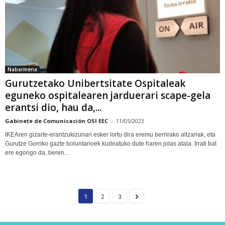
Nabarmena
Gurutzetako Unibertsitate Ospitaleak
eguneko ospitalearen jarduerari scape-gela
erantsi dio, hau da,...
Gabinete de Comunicación OSI EEC
-
11/05/2023
IKEAren gizarte-erantzukizunari esker lortu dira eremu berrirako altzariak, eta
Gurutze Gorriko gazte boluntarioek kudeatuko dute haren jolas atala. Irrati bat
ere egongo da, beren...
1
2
3