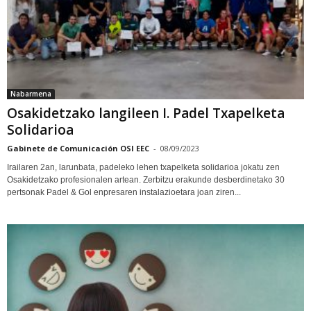
Nabarmena
Osakidetzako langileen I. Padel Txapelketa
Solidarioa
Gabinete de Comunicación OSI EEC
-
08/09/2023
Irailaren 2an, larunbata, padeleko lehen txapelketa solidarioa jokatu zen
Osakidetzako profesionalen artean. Zerbitzu erakunde desberdinetako 30
pertsonak Padel & Gol enpresaren instalazioetara joan ziren...