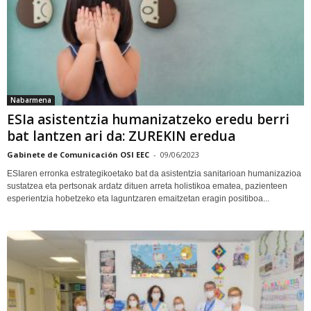
Nabarmena
ESIa asistentzia humanizatzeko eredu berri
bat lantzen ari da: ZUREKIN eredua
Gabinete de Comunicación OSI EEC
-
09/06/2023
ESIaren erronka estrategikoetako bat da asistentzia sanitarioan humanizazioa
sustatzea eta pertsonak ardatz dituen arreta holistikoa ematea, pazienteen
esperientzia hobetzeko eta laguntzaren emaitzetan eragin positiboa...