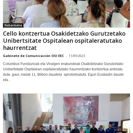
Nabarmena
Cello kontzertua Osakidetzako Gurutzetako
Unibertsitate Ospitalean ospitaleratutako
haurrentzat
Gabinete de Comunicación OSI EEC
-
11/09/2023
Columbus Fundazioak eta Viralgen erakundeak Osakidetzako Gurutzetako
Unibertsitate Ospitalean ospitaleratutako haurrentzako kontzertua antolatu
dute, gaur, irailak 11, Bilbon daudela aprobetxatuta. Egun Euskadin daude
eta...