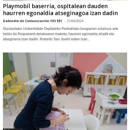
Playmobil baserria, ospitalean dauden
haurren egonaldia atseginagoa izan dadin
Gabinete de Comunicación OSI EEC
-
21/06/2024
Gurutzetako Unibertsitate Ospitaleko Pediatriako bosgarren solairura arte
heldu da Roqueland delakoaren maketa, haurren egonaldia ahalik eta
atseginena izan dadin. Roberto San Joséri esker izan...