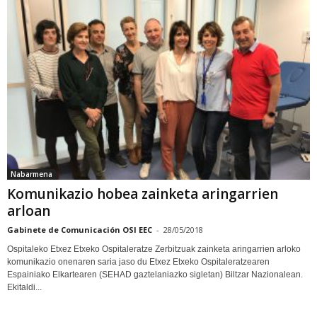
Nabarmena
Komunikazio hobea zainketa aringarrien
arloan
Gabinete de Comunicación OSI EEC
-
28/05/2018
Ospitaleko Etxez Etxeko Ospitaleratze Zerbitzuak zainketa aringarrien arloko
komunikazio onenaren saria jaso du Etxez Etxeko Ospitaleratzearen
Espainiako Elkartearen (SEHAD gaztelaniazko sigletan) Biltzar Nazionalean.
Ekitaldi...