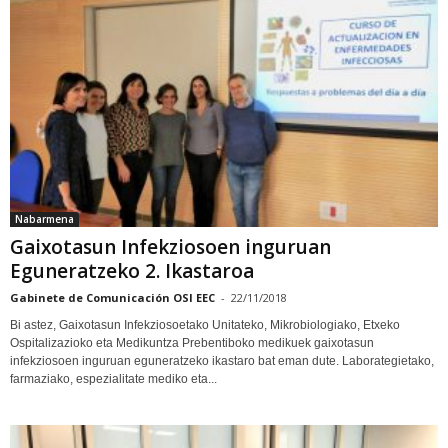
Nabarmena
Gaixotasun Infekziosoen inguruan
Eguneratzeko 2. Ikastaroa
Gabinete de Comunicación OSI EEC
-
22/11/2018
Bi astez, Gaixotasun Infekziosoetako Unitateko, Mikrobiologiako, Etxeko
Ospitalizazioko eta Medikuntza Prebentiboko medikuek gaixotasun
infekziosoen inguruan eguneratzeko ikastaro bat eman dute. Laborategietako,
farmaziako, espezialitate mediko eta...