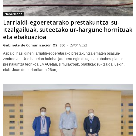
Nabarmena
Larrialdi-egoeretarako prestakuntza: su-
itzalgailuak, suteetako ur-hargune hornituak
eta ebakuazioa
Gabinete de Comunicación OSI EEC
-
28/01/2022
Aspaldi hasi ginen larrialdi-egoeretarako prestakuntza ematen osasun-
zentroetan. Urte hauetan hainbat jarduera egin ditugu: autobabes-planak,
prestakuntza teorikoa LMAUetan, simulakroak, praktikak su-itzalgailuekin,
etab. Joan den urtarrilaren 26an,...