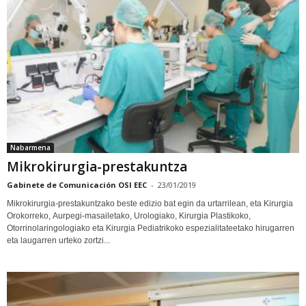
Nabarmena
Mikrokirurgia-prestakuntza
Gabinete de Comunicación OSI EEC
-
23/01/2019
Mikrokirurgia-prestakuntzako beste edizio bat egin da urtarrilean, eta Kirurgia
Orokorreko, Aurpegi-masailetako, Urologiako, Kirurgia Plastikoko,
Otorrinolaringologiako eta Kirurgia Pediatrikoko espezialitateetako hirugarren
eta laugarren urteko zortzi...