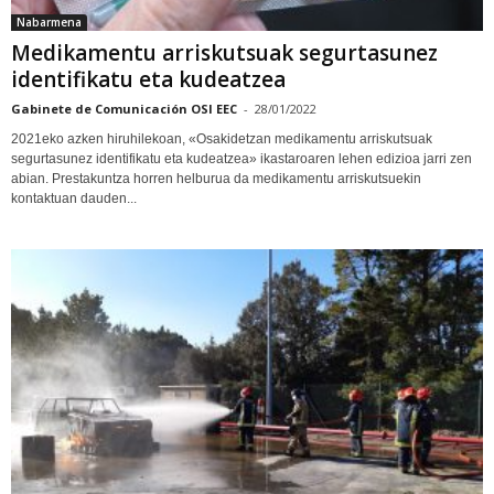
Nabarmena
Medikamentu arriskutsuak segurtasunez
identifikatu eta kudeatzea
Gabinete de Comunicación OSI EEC
-
28/01/2022
2021eko azken hiruhilekoan, «Osakidetzan medikamentu arriskutsuak
segurtasunez identifikatu eta kudeatzea» ikastaroaren lehen edizioa jarri zen
abian. Prestakuntza horren helburua da medikamentu arriskutsuekin
kontaktuan dauden...