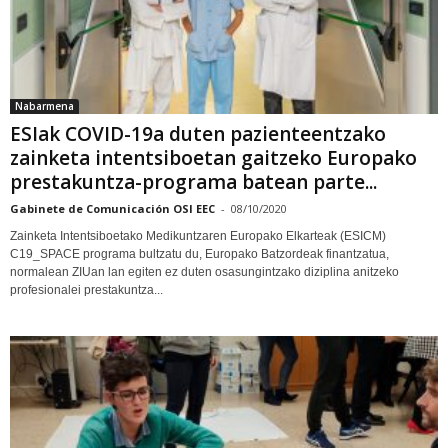
Nabarmena
ESIak COVID-19a duten pazienteentzako
zainketa intentsiboetan gaitzeko Europako
prestakuntza-programa batean parte...
Gabinete de Comunicación OSI EEC
-
08/10/2020
Zainketa Intentsiboetako Medikuntzaren Europako Elkarteak (ESICM)
C19_SPACE programa bultzatu du, Europako Batzordeak finantzatua,
normalean ZIUan lan egiten ez duten osasungintzako diziplina anitzeko
profesionalei prestakuntza...