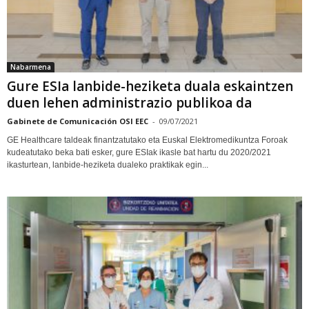
Nabarmena
Gure ESIa lanbide-heziketa duala eskaintzen
duen lehen administrazio publikoa da
Gabinete de Comunicación OSI EEC
-
09/07/2021
GE Healthcare taldeak finantzatutako eta Euskal Elektromedikuntza Foroak
kudeatutako beka bati esker, gure ESIak ikasle bat hartu du 2020/2021
ikasturtean, lanbide-heziketa dualeko praktikak egin...