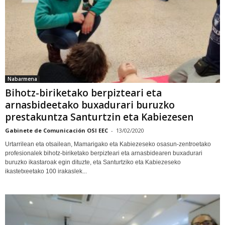
Nabarmena
Bihotz-biriketako berpizteari eta
arnasbideetako buxadurari buruzko
prestakuntza Santurtzin eta Kabiezesen
Gabinete de Comunicación OSI EEC
-
13/02/2020
Urtarrilean eta otsailean, Mamarigako eta Kabiezeseko osasun-zentroetako
profesionalek bihotz-biriketako berpizteari eta arnasbidearen buxadurari
buruzko ikastaroak egin dituzte, eta Santurtziko eta Kabiezeseko
ikastetxeetako 100 irakaslek...