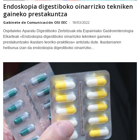
Endoskopia digestiboko oinarrizko tekniken
gaineko prestakuntza
Gabinete de Comunicación OSI EEC
-
18/03/2022
Ospitaleko Aparatu Digestiboko Zerbitzuak eta Espainiako Gastroenterologia
Elkarteak «Endoskopia digestiboko oinarrizko tekniken gaineko
prestakuntzako ikastaro teoriko-praktikoa» antolatu dute. Ikastaroaren
helburua izan da endoskopia digestiboko oinarrizko...