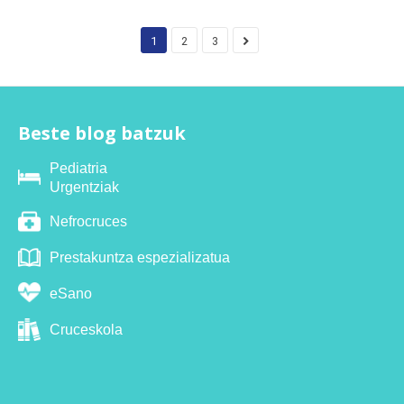
1
2
3
Beste blog batzuk
Pediatria
Urgentziak
Nefrocruces
Prestakuntza espezializatua
eSano
Cruceskola