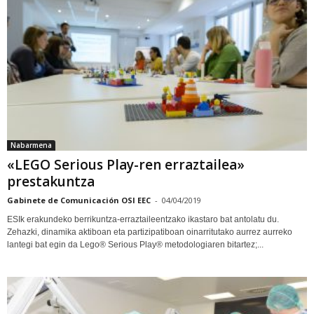
Nabarmena
«LEGO Serious Play-ren erraztailea»
prestakuntza
Gabinete de Comunicación OSI EEC
-
04/04/2019
ESIk erakundeko berrikuntza-erraztaileentzako ikastaro bat antolatu du.
Zehazki, dinamika aktiboan eta partizipatiboan oinarritutako aurrez aurreko
lantegi bat egin da Lego® Serious Play® metodologiaren bitartez;...