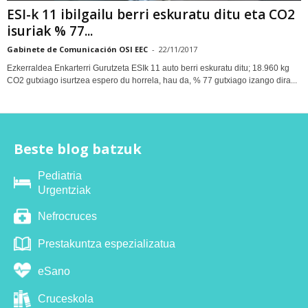
ESI-k 11 ibilgailu berri eskuratu ditu eta CO2
isuriak % 77...
Gabinete de Comunicación OSI EEC
-
22/11/2017
Ezkerraldea Enkarterri Gurutzeta ESIk 11 auto berri eskuratu ditu; 18.960 kg
CO2 gutxiago isurtzea espero du horrela, hau da, % 77 gutxiago izango dira...
Beste blog batzuk
Pediatria
Urgentziak
Nefrocruces
Prestakuntza espezializatua
eSano
Cruceskola