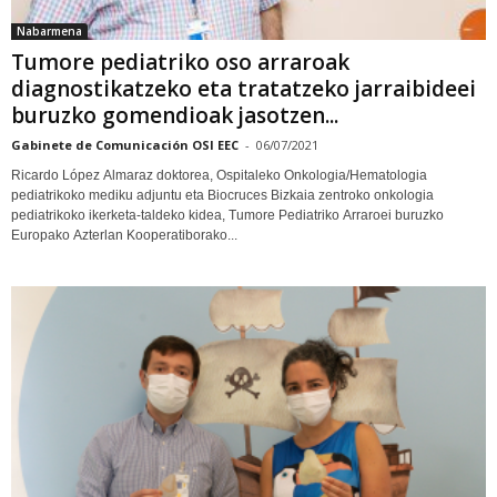
Nabarmena
Tumore pediatriko oso arraroak
diagnostikatzeko eta tratatzeko jarraibideei
buruzko gomendioak jasotzen...
Gabinete de Comunicación OSI EEC
-
06/07/2021
Ricardo López Almaraz doktorea, Ospitaleko Onkologia/Hematologia
pediatrikoko mediku adjuntu eta Biocruces Bizkaia zentroko onkologia
pediatrikoko ikerketa-taldeko kidea, Tumore Pediatriko Arraroei buruzko
Europako Azterlan Kooperatiborako...