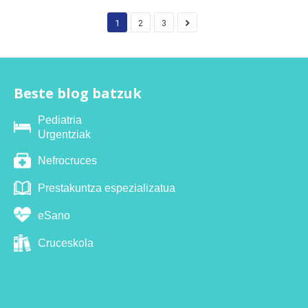
1
2
3
Beste blog batzuk
Pediatria
Urgentziak
Nefrocruces
Prestakuntza espezializatua
eSano
Cruceskola