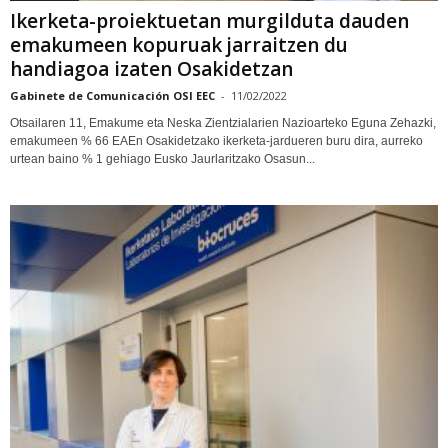
Ikerketa-proiektuetan murgilduta dauden
emakumeen kopuruak jarraitzen du
handiagoa izaten Osakidetzan
Gabinete de Comunicación OSI EEC
-
11/02/2022
Otsailaren 11, Emakume eta Neska Zientzialarien Nazioarteko Eguna Zehazki,
emakumeen % 66 EAEn Osakidetzako ikerketa-jardueren buru dira, aurreko
urtean baino % 1 gehiago Eusko Jaurlaritzako Osasun...