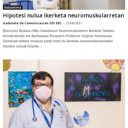
Nabarmena
Hipotesi nulua ikerketa neuromuskularretan
Gabinete de Comunicación OSI EEC
-
25/08/2021
Biocruces Bizkaia OIIko Gaixotasun Neuromuskularren Ikerketa Taldeko
koordinatzaile eta Ikerbasque Research Professor Virginia Arechavala-
Gomezak editore moduan parte hartu du ikerketa neuromuskularretako
hipotesi nuluak hizpide...