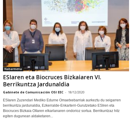
Nabarmena
ESIaren eta Biocruces Bizkaiaren VI.
Berrikuntza Jardunaldia
Gabinete de Comunicación OSI EEC
-
18/12/2020
ESIaren Zuzendari Mediko Edurne Omaetxebarriak aurkeztu du seigarren
berrikuntza jardunaldia, Ezkerralde-Enkarterri-Gurutzetako ESIren eta
Biocruces Bizkaia OIIaren elkarlanaren ondorioz sortua. Berrikuntzaz hitz
egiten dugunean aldaketaren...