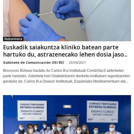
Nabarmena
Euskadik saiakuntza kliniko batean parte
hartuko du, astrazenecako lehen dosia jaso...
Gabinete de Comunicación OSI EEC
-
20/04/2021
Biocruces Bizkaia hautatu du Carlos III.a Institutuak CombiVacS azterketan
parte hartzeko. Azterketa hori Osakidetzaren ikerketa-institutuen laguntzarekin
garatuko da. Carlos III.a Osasun Institutuak, Espainiako Medikamentuen eta...