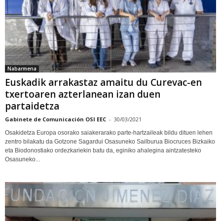
Nabarmena
Euskadik arrakastaz amaitu du Curevac-en
txertoaren azterlanean izan duen
partaidetza
Gabinete de Comunicación OSI EEC
-
30/03/2021
Osakidetza Europa osorako saiakerarako parte-hartzaileak bildu dituen lehen
zentro bilakatu da Gotzone Sagardui Osasuneko Sailburua Biocruces Bizkaiko
eta Biodonostiako ordezkariekin batu da, eginiko ahalegina aintzatesteko
Osasuneko...