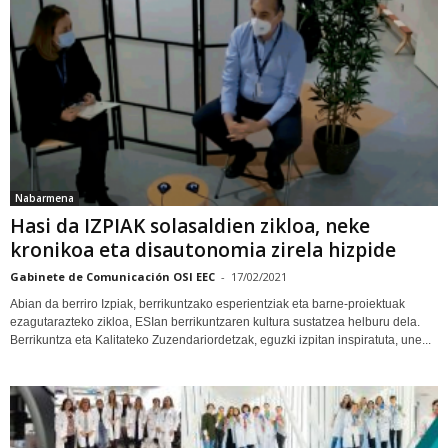
Nabarmena
Hasi da IZPIAK solasaldien zikloa, neke
kronikoa eta disautonomia zirela hizpide
Gabinete de Comunicación OSI EEC
-
17/02/2021
Abian da berriro Izpiak, berrikuntzako esperientziak eta barne-proiektuak
ezagutarazteko zikloa, ESIan berrikuntzaren kultura sustatzea helburu dela.
Berrikuntza eta Kalitateko Zuzendariordetzak, eguzki izpitan inspiratuta, une...