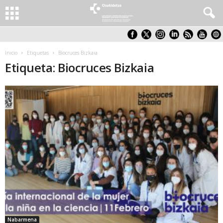
Inicio
Etiquetas
Biocruces Bizkaia
Etiqueta: Biocruces Bizkaia
Nabarmena