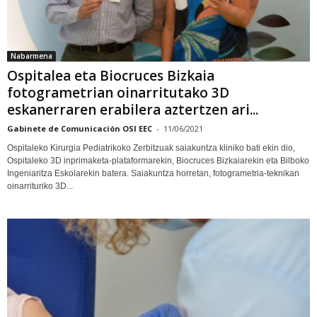
Nabarmena
Ospitalea eta Biocruces Bizkaia
fotogrametrian oinarritutako 3D
eskanerraren erabilera aztertzen ari...
Gabinete de Comunicación OSI EEC
-
11/06/2021
Ospitaleko Kirurgia Pediatrikoko Zerbitzuak saiakuntza kliniko bati ekin dio,
Ospitaleko 3D inprimaketa-plataformarekin, Biocruces Bizkaiarekin eta Bilboko
Ingeniaritza Eskolarekin batera. Saiakuntza horretan, fotogrametria-teknikan
oinarrituriko 3D...