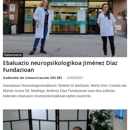
Nabarmena
Ebaluazio neuropsikologikoa Jiménez Díaz
Fundazioan
Gabinete de Comunicación OSI EEC
-
25/03/2021
Gaixotasun Neurodegeneratiboen Taldeko bi ikertzaile, María Diez Cirarda eta
Marian Acera Gil, Madrilgo Jiménez Díaz Fundazioan izan dira azterlan
baterako ebaluazio neuropsikologikoak egiten paziente...