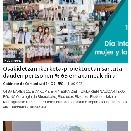
Nabarmena
Osakidetzan ikerketa-proiektuetan sartuta
dauden pertsonen % 65 emakumeak dira
Gabinete de Comunicación OSI EEC
-
11/02/2021
OTSAILAREN 11, EMAKUME ETA NESKA ZIENTZIALARIEN NAZIOARTEKO
EGUNA Gora egin du Bioarabako, Biocruces-Bizkaiko, Biodonostiako eta
Kronikguneko ikerketa-jardueren buru den emakume-kopuruak Osasun Sailak
eta Osakidetzak, aurten ere,...