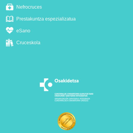
Nefrocruces
Prestakuntza espezializatua
eSano
Cruceskola