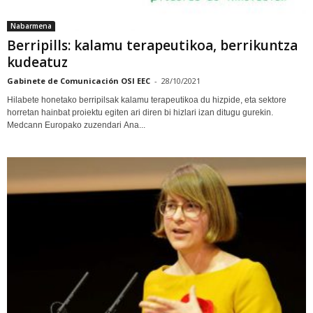
Nabarmena
Berripills: kalamu terapeutikoa, berrikuntza
kudeatuz
Gabinete de Comunicación OSI EEC
-
28/10/2021
Hilabete honetako berripilsak kalamu terapeutikoa du hizpide, eta sektore
horretan hainbat proiektu egiten ari diren bi hizlari izan ditugu gurekin.
Medcann Europako zuzendari Ana...