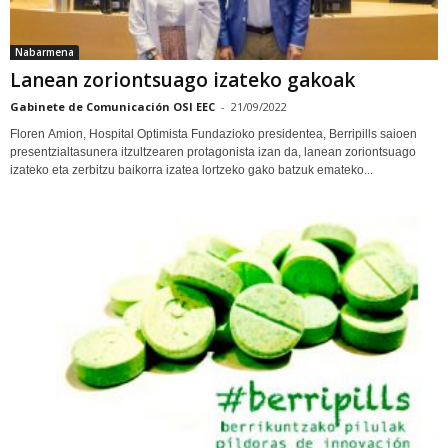
Nabarmena
Lanean zoriontsuago izateko gakoak
Gabinete de Comunicación OSI EEC
-
21/09/2022
Floren Amion, Hospital Optimista Fundazioko presidentea, Berripills saioen
presentzialtasunera itzultzearen protagonista izan da, lanean zoriontsuago
izateko eta zerbitzu baikorra izatea lortzeko gako batzuk emateko...