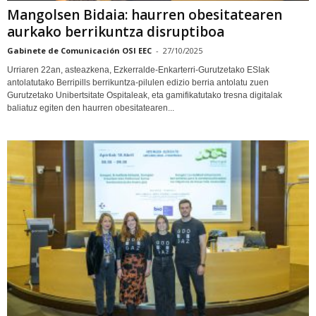
Mangolsen Bidaia: haurren obesitatearen
aurkako berrikuntza disruptiboa
Gabinete de Comunicación OSI EEC
-
27/10/2025
Urriaren 22an, asteazkena, Ezkerralde-Enkarterri-Gurutzetako ESIak
antolatutako Berripills berrikuntza-pilulen edizio berria antolatu zuen
Gurutzetako Unibertsitate Ospitaleak, eta gamifikatutako tresna digitalak
baliatuz egiten den haurren obesitatearen...