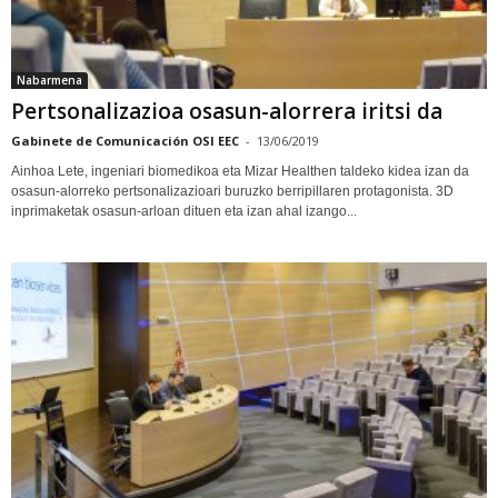
Nabarmena
Pertsonalizazioa osasun-alorrera iritsi da
Gabinete de Comunicación OSI EEC
-
13/06/2019
Ainhoa Lete, ingeniari biomedikoa eta Mizar Healthen taldeko kidea izan da
osasun-alorreko pertsonalizazioari buruzko berripillaren protagonista. 3D
inprimaketak osasun-arloan dituen eta izan ahal izango...