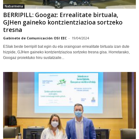
Nabarmena
BERRIPILL: Googaz: Errealitate birtuala,
GJHen gaineko kontzientziazioa sortzeko
tresna
Gabinete de Comunicación OSI EEC
-
19/04/2024
ESIak beste berripill bat egin du eta oraingoan errealitate birtuala izan dute
hizpide, GJHen gaineko kontzientziazioa sortzeko tresna gisa. Horretarako,
Googaz proiektuko hiru sustatzaile...