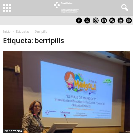
Inicio
Etiquetas
Berripills
Etiqueta: berripills
Nabarmena