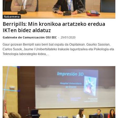
Nabarmena
Berripills: Min kronikoa artatzeko eredua
IKTen bidez aldatuz
Gabinete de Comunicación OSI EEC
-
29/01/2020
Gaur goizean Berripill saio berri bat ospatu da Ospitalean. Gaurko Sasoian,
Carlos Susok, Jaume I Unibertsitateko Irakasle laguntzailea eta Psikologia eta
Teknologia laborategiko kidea,...