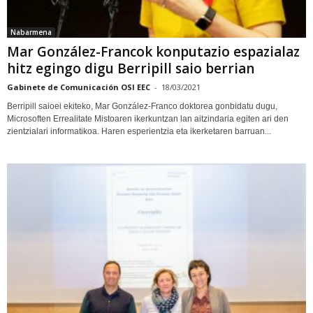
Nabarmena
Mar González-Francok konputazio espazialaz
hitz egingo digu Berripill saio berrian
Gabinete de Comunicación OSI EEC
-
18/03/2021
Berripill saioei ekiteko, Mar González-Franco doktorea gonbidatu dugu,
Microsoften Errealitate Mistoaren ikerkuntzan lan aitzindaria egiten ari den
zientzialari informatikoa. Haren esperientzia eta ikerketaren barruan...