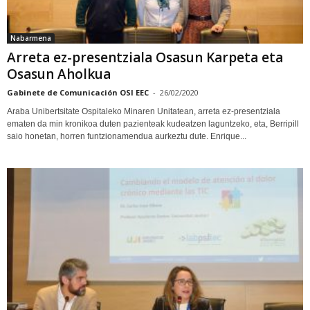
Nabarmena
Arreta ez-presentziala Osasun Karpeta eta
Osasun Aholkua
Gabinete de Comunicación OSI EEC
-
26/02/2020
Araba Unibertsitate Ospitaleko Minaren Unitatean, arreta ez-presentziala
ematen da min kronikoa duten pazienteak kudeatzen laguntzeko, eta, Berripill
saio honetan, horren funtzionamendua aurkeztu dute. Enrique...