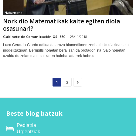
Nabarmena
Nork dio Matematikak kalte egiten diola
osasunari?
Gabinete de Comunicación OSI EEC
-
28/11/2018
Luca Gerardo-Giorda aditua da arazo biomedikoen zenbaki-simulazioan eta
modelizazioan. Berripills honetan bera izan da protagonista. Saio honetan
azaldu du zelan matematikaren hainbat adarrek hobetu...
1
2
Beste blog batzuk
Pediatria
Urgentziak