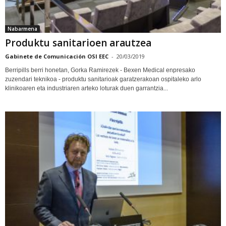
Nabarmena
Produktu sanitarioen arautzea
Gabinete de Comunicación OSI EEC
-
20/03/2019
Berripills berri honetan, Gorka Ramirezek - Bexen Medical enpresako
zuzendari teknikoa - produktu sanitarioak garatzerakoan ospitaleko arlo
klinikoaren eta industriaren arteko loturak duen garrantzia...