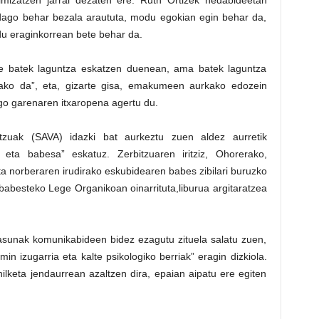
timizatzen jarrai dezaten ere. Ruth Ortizek hedabideetan
adago behar bezala araututa, modu egokian egin behar da,
u eraginkorrean bete behar da.
e batek laguntza eskatzen duenean, ama batek laguntza
ako da”, eta, gizarte gisa, emakumeen aurkako edozein
go garenaren itxaropena agertu du.
itzuak (SAVA) idazki bat aurkeztu zuen aldez aurretik
a eta babesa” eskatuz. Zerbitzuaren iritziz, Ohorerako,
eta norberaren irudirako eskubidearen babes zibilari buruzko
abesteko Lege Organikoan oinarrituta,liburua argitaratzea
asunak komunikabideen bidez ezagutu zituela salatu zuen,
in izugarria eta kalte psikologiko berriak” eragin dizkiola.
ilketa jendaurrean azaltzen dira, epaian aipatu ere egiten