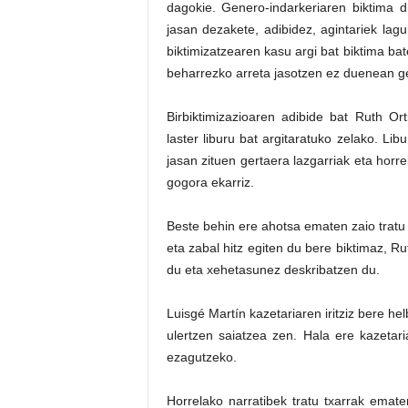
dagokie. Genero-indarkeriaren biktima 
jasan dezakete, adibidez, agintariek lag
biktimizatzearen kasu argi bat biktima bat
beharrezko arreta jasotzen ez duenean ge
Birbiktimizazioaren adibide bat Ruth O
laster liburu bat argitaratuko zelako. Li
jasan zituen gertaera lazgarriak eta hor
gogora ekarriz.
Beste behin ere ahotsa ematen zaio tratu 
eta zabal hitz egiten du bere biktimaz, Ru
du eta xehetasunez deskribatzen du.
Luisgé Martín kazetariaren iritziz bere h
ulertzen saiatzea zen. Hala ere kazetar
ezagutzeko.
Horrelako narratibek tratu txarrak emate