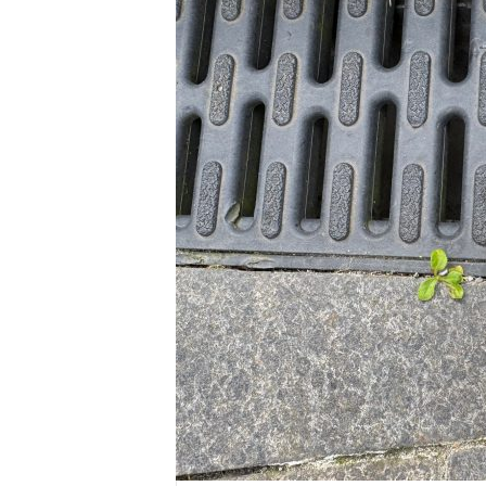
E
R
R
I
C
R
U
C
E
S