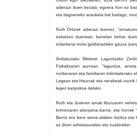
muzin egin diezaieten, ezta berriro bik
adierazi duen bezala, egoera hori ez b
eta dagoeneko arauketa bat badago, mod
Ruth Ortizek adierazi duenez, “emakum
eskatzen duenean, benetan behar duel
indarkeria mota geldiarazteko gauza izan
Andaluziako Biktimei Laguntzeko Zerb
Fiskaltzaren aurrean, “laguntza, arret
norberaren eta familiaren intimitaterako 
Legean eta Haurrak eta nerabeak osorik b
legez kanpokoa delako.
Ruth eta Joseren amak liburuaren xehet
krimenaren aitorpena barne, eta horrek “m
Berriz ere bere seme-alaben bizitza eta h
ez diren xehetasunekin eta iruzkinekin.