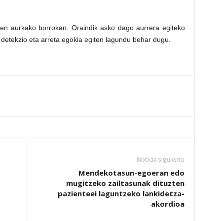
ren aurkako borrokan. Oraindik asko dago aurrera egiteko
 detekzio eta arreta egokia egiten lagundu behar dugu.
Noticia siguiente
Mendekotasun-egoeran edo
mugitzeko zailtasunak dituzten
pazienteei laguntzeko lankidetza-
akordioa