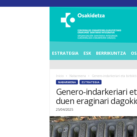
O
S
I
E
Z
K
E
ESTRATEGIA
ESK
BERRIKUNTZA
OS
R
R
A
Inicio
Nabarmena
Genero-indarkeriari eta birbi
L
NABARMENA
ESTRATEGIA
D
Genero-indarkeriari e
E
A
duen eraginari dagok
E
N
25/04/2025
K
A
R
T