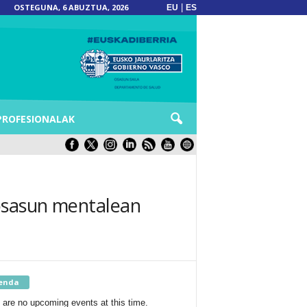
OSTEGUNA, 6 ABUZTUA, 2026
|
EU
ES
PROFESIONALAK
 osasun mentalean
enda
 are no upcoming events at this time.