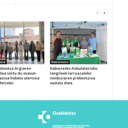
ena
Nabarmena
izkuntza Argiaren
Kabiezesko Anbulatorioko
dea sortu du osasun-
langileek larruazaleko
azioa hobeto ulertzea
minbiziaren prebentzioa
detzeko
sustatu dute