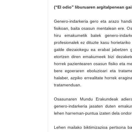
(“El odio” liburuaren argitalpenean ga
Genero-indarkeria gero eta arazo han
fisikoan, baita osasun mentalean ere.
hiru emakumetik batek genero-indark
profesionalek ez dituzte kasu horietariko
galde diezaiokegu ea erabat jabetzen g
etortzen diren emakumeek bizi dezakete
horrek pazientearen osasun fisiko eta me
bere egoeraren eboluzioari eta tratam
halaber, azpiko errealitate horrek erag
tratamenduan.
Osasunaren Mundu Erakundeak adieraz
genero-indarkeria jasaten duten emakum
lehen harreman-puntua izaten dela ondore
Lehen mailako biktimizazioa pertsona ba