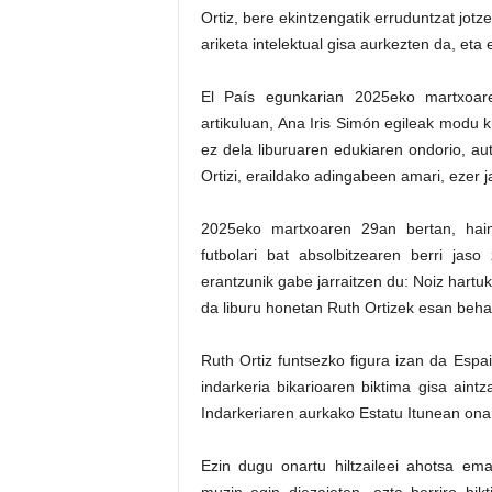
Ortiz, bere ekintzengatik erruduntzat jotze
ariketa intelektual gisa aurkezten da, et
El País egunkarian 2025eko martxoar
artikuluan, Ana Iris Simón egileak modu k
ez dela liburuaren edukiaren ondorio, aut
Ortizi, eraildako adingabeen amari, ezer j
2025eko martxoaren 29an bertan, hain
futbolari bat absolbitzearen berri jaso
erantzunik gabe jarraitzen du: Noiz hart
da liburu honetan Ruth Ortizek esan beh
Ruth Ortiz funtsezko figura izan da Esp
indarkeria bikarioaren biktima gisa aintz
Indarkeriaren aurkako Estatu Itunean ona
Ezin dugu onartu hiltzaileei ahotsa emate