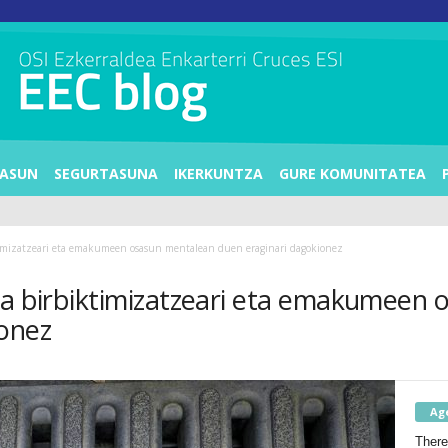
ASUN
SEGURTASUNA
IKERKUNTZA
GURE KOMUNITATEA
ktimizatzeari eta emakumeen osasun mentalean duen eraginari dagokionez
ta birbiktimizatzeari eta emakumeen
ionez
Ag
There