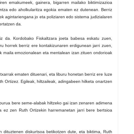
diren emakumeek, gainera, bigarren mailako biktimizazioa
untza edo aholkularitza egokia ematen ez dutenean. Berriz
ek agintariengana jo eta poliziaren edo sistema judizialaren
rtatzen da.
rtiz da. Kordobako Fiskaltzara joeta babesa eskatu zuen,
buru horrek berriz ere kontakizunaren erdigunean jarri zuen,
rek maila emozionalean eta mentalean izan zituen ondorioak
txarrak ematen dituenari, eta liburu honetan berriz ere luze
th Ortizez. Egileak, hiltzaileak, adingabeen hilketa onartzen
elburua bere seme-alabak hiltzeko gai izan zenaren adimena
ia ez zen Ruth Ortizekin harremanetan jarri bere bertsioa
n dituztenen diskurtsoa betikotzen dute, eta biktima, Ruth