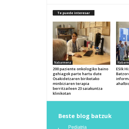
Te puede interesar
Nabarmena
Nabarm
200 paziente onkologiko baino
ESIk H
gehiagok parte hartu dute
Batzor
Osakidetzaren biriketako
inform
minbiziaren terapia
ahalbi
berritzaileen 23 saiakuntza
klinikotan
Beste blog batzuk
Pediatria