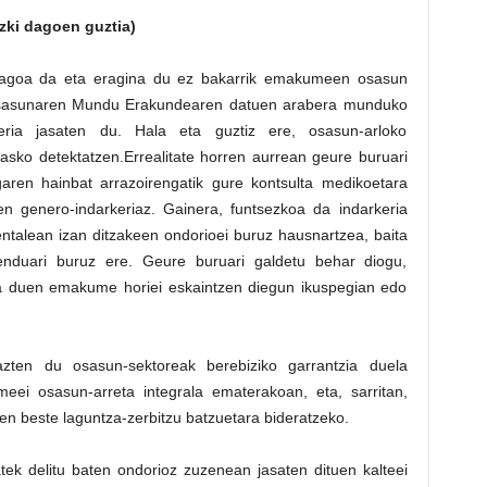
izki dagoen guztia)
diagoa da eta eragina du ez bakarrik emakumeen osasun
 Osasunaren Mundu Erakundearen datuen arabera munduko
eria jasaten du. Hala eta guztiz ere, osasun-arloko
 asko detektatzen.Errealitate horren aurrean geure buruari
aren hainbat arrazoirengatik gure kontsulta medikoetara
n genero-indarkeriaz. Gainera, funtsezkoa da indarkeria
ntalean izan ditzakeen ondorioei buruz hausnartzea, baita
enduari buruz ere. Geure buruari galdetu behar diogu,
ina duen emakume horiei eskaintzen diegun ikuspegian edo
ten du osasun-sektoreak berebiziko garrantzia duela
eei osasun-arreta integrala ematerakoan, eta, sarritan,
n beste laguntza-zerbitzu batzuetara bideratzeko.
tek delitu baten ondorioz zuzenean jasaten dituen kalteei