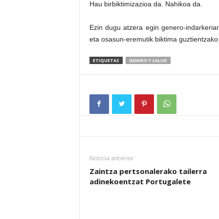
Hau birbiktimizazioa da. Nahikoa da.
Ezin dugu atzera egin genero-indarkeria
eta osasun-eremutik biktima guztientzako
ETIQUETAS
GENERO Y SALUD
Noticia anterior
Zaintza pertsonalerako tailerra
adinekoentzat Portugalete