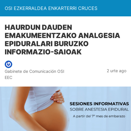
OSI EZKERRALDEA ENKARTERRI CRUCES
HAURDUN DAUDEN
EMAKUMEENTZAKO ANALGESIA
EPIDURALARI BURUZKO
INFORMAZIO-SAIOAK
2 urte ago
Gabinete de Comunicación OSI
EEC