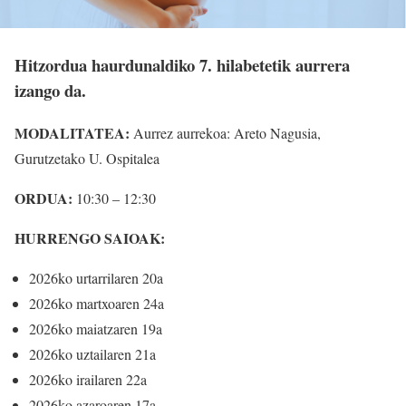
Hitzordua haurdunaldiko 7. hilabetetik aurrera
izango da.
MODALITATEA:
Aurrez aurrekoa: Areto Nagusia,
Gurutzetako U. Ospitalea
ORDUA:
10:30 – 12:30
HURRENGO SAIOAK:
2026ko urtarrilaren 20a
2026ko martxoaren 24a
2026ko maiatzaren 19a
2026ko uztailaren 21a
2026ko irailaren 22a
2026ko azaroaren 17a