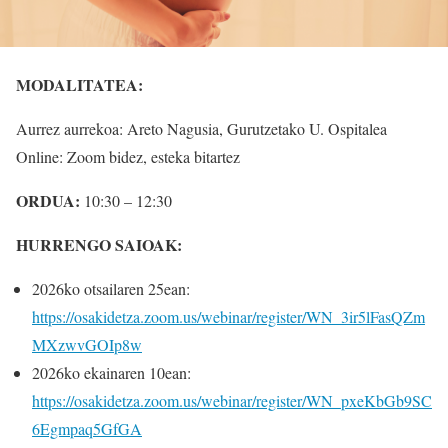
MODALITATEA:
Aurrez aurrekoa: Areto Nagusia, Gurutzetako U. Ospitalea
Online: Zoom bidez, esteka bitartez
ORDUA:
10:30 – 12:30
HURRENGO SAIOAK:
2026ko otsailaren 25ean:
https://osakidetza.zoom.us/webinar/register/WN_3ir5lFasQZm
MXzwvGOIp8w
2026ko ekainaren 10ean:
https://osakidetza.zoom.us/webinar/register/WN_pxeKbGb9SC
6Egmpaq5GfGA