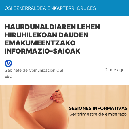
OSI EZKERRALDEA ENKARTERRI CRUCES
HAURDUNALDIAREN LEHEN
HIRUHILEKOAN DAUDEN
EMAKUMEENTZAKO
INFORMAZIO-SAIOAK
2 urte ago
Gabinete de Comunicación OSI
EEC