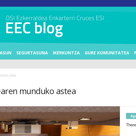
ASUN
SEGURTASUNA
IKERKUNTZA
GURE KOMUNITATEA
duko astea
earen munduko astea
Ag
There