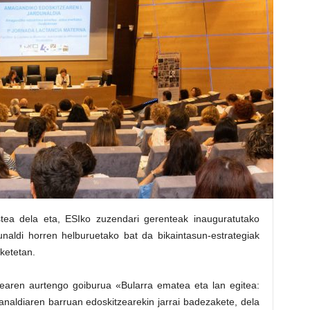
ea dela eta, ESIko zuzendari gerenteak inauguratutako
unaldi horren helburuetako bat da bikaintasun-estrategiak
ketetan.
aren aurtengo goiburua «Bularra ematea eta lan egitea:
naldiaren barruan edoskitzearekin jarrai badezakete, dela