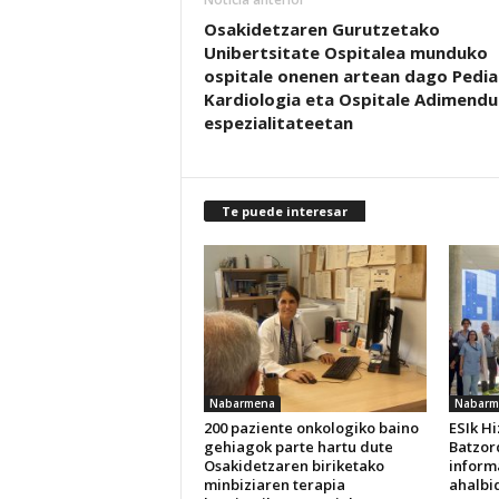
Osakidetzaren Gurutzetako
Unibertsitate Ospitalea munduko
ospitale onenen artean dago Pediat
Kardiologia eta Ospitale Adimend
espezialitateetan
Te puede interesar
Nabarmena
Nabarm
200 paziente onkologiko baino
ESIk H
gehiagok parte hartu dute
Batzor
Osakidetzaren biriketako
inform
minbiziaren terapia
ahalbi