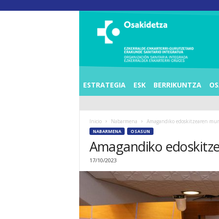
O
S
I
E
Z
K
E
ESTRATEGIA
ESK
BERRIKUNTZA
OS
R
R
A
Inicio
Nabarmena
Amagandiko edoskitzearen mun
L
NABARMENA
OSASUN
D
Amagandiko edoskitz
E
A
17/10/2023
E
N
K
A
R
T