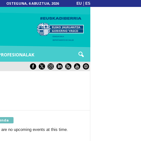
OSTEGUNA, 6 ABUZTUA, 2026
|
EU
ES
PROFESIONALAK
enda
 are no upcoming events at this time.