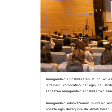
E
R
R
I
C
R
U
C
E
S
Amagandiko Edoskitzearen Munduko Ast
jardunaldi korporatibo bat egin da. Jard
zabaltzea amagandiko edoskitzaroko zain
Amagandiko edoskitzearen munduko aste
posible egin dezagun!» da. Amek beren la