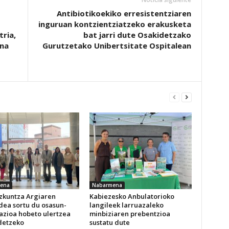
Antibiotikoekiko erresistentziaren
inguruan kontzientziatzeko erakusketa
ria,
bat jarri dute Osakidetzako
una
Gurutzetako Unibertsitate Ospitalean
ena
Nabarmena
izkuntza Argiaren
Kabiezesko Anbulatorioko
dea sortu du osasun-
langileek larruazaleko
azioa hobeto ulertzea
minbiziaren prebentzioa
detzeko
sustatu dute