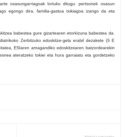
arte osasungarriagoak lortuko ditugu: pertsonek osasun
ago egongo dira, familia-gastua txikiagoa izango da eta
tzea babestea gure gizartearen etorkizuna babestea da.
iatrikoko Zerbitzuko edoskitze-gela erabil dezakete (5 E
Unitatea, ESIaren amagandiko edoskitzearen batzordearekin
 esnea ateratzeko tokiei eta hura garraiatu eta gordetzeko
Noticia siguiente