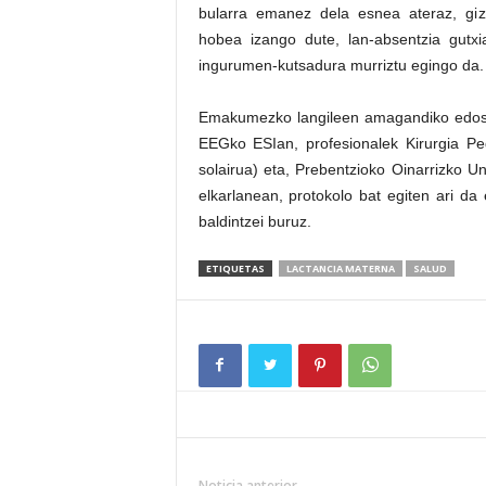
bularra emanez dela esnea ateraz, giz
hobea izango dute, lan-absentzia gutxi
ingurumen-kutsadura murriztu egingo da.
Emakumezko langileen amagandiko edoski
EEGko ESIan, profesionalek Kirurgia Ped
solairua) eta, Prebentzioko Oinarrizko 
elkarlanean, protokolo bat egiten ari da
baldintzei buruz.
ETIQUETAS
LACTANCIA MATERNA
SALUD
Noticia anterior