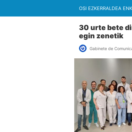
OSI EZKERRALDEA EN
30 urte bete d
egin zenetik
Gabinete de Comunic