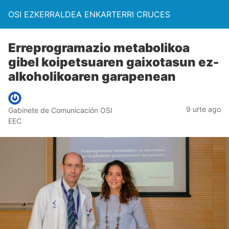
OSI EZKERRALDEA ENKARTERRI CRUCES
Erreprogramazio metabolikoa
gibel koipetsuaren gaixotasun ez-
alkoholikoaren garapenean
9 urte ago
Gabinete de Comunicación OSI
EEC