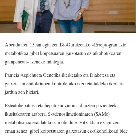
Abenduaren 15ean egin zen BioGurutzetako «Erreprogramazio
metabolikoa gibel koipetsuaren gaixotasun ez-alkoholikoaren
garapenean» izeneko mintegia.
Patricia Aspichueta Genetika-ikerketako eta Diabetesa eta
gaixotasun endokrinoen kontrolerako ikerketa-taldeko ikerlaria
jardun zen hizlari.
Esteatohepatitisa eta hepatokartzinoma dituzten pazienteek,
ikusitakoaren arabera, S-adenosilmetioninaren (SAMe)
metabolismoa eraldatuta izan ohi dute. Hitzaldian ezagutzera
eman zenez, gibel koipetsuaren gaixotasun ez-alkoholikoari bide