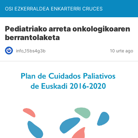
OSI EZKERRALDEA ENKARTERRI CRUCES
Pediatriako arreta onkologikoaren
berrantolaketa
info_15bs4g3b
10 urte ago