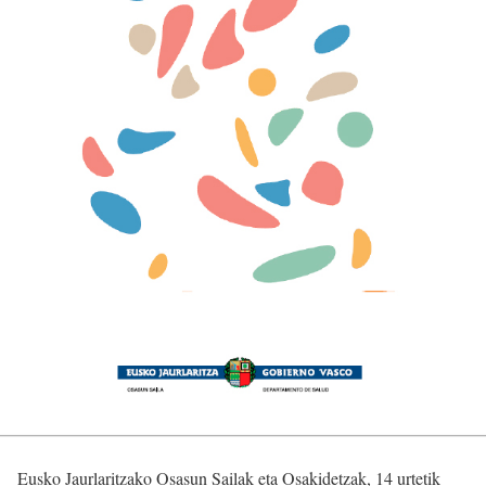
Eusko Jaurlaritzako Osasun Sailak eta Osakidetzak, 14 urtetik