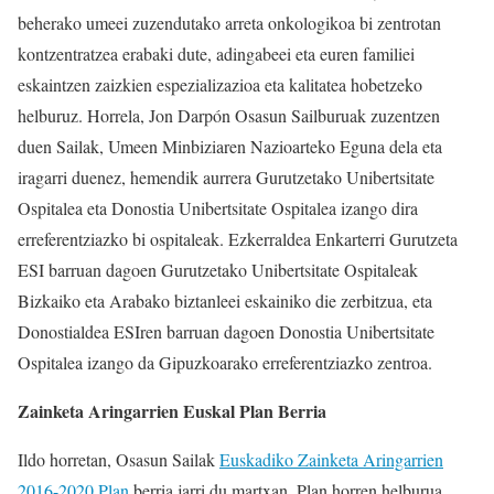
beherako umeei zuzendutako arreta onkologikoa bi zentrotan
kontzentratzea erabaki dute, adingabeei eta euren familiei
eskaintzen zaizkien espezializazioa eta kalitatea hobetzeko
helburuz. Horrela, Jon Darpón Osasun Sailburuak zuzentzen
duen Sailak, Umeen Minbiziaren Nazioarteko Eguna dela eta
iragarri duenez, hemendik aurrera Gurutzetako Unibertsitate
Ospitalea eta Donostia Unibertsitate Ospitalea izango dira
erreferentziazko bi ospitaleak. Ezkerraldea Enkarterri Gurutzeta
ESI barruan dagoen Gurutzetako Unibertsitate Ospitaleak
Bizkaiko eta Arabako biztanleei eskainiko die zerbitzua, eta
Donostialdea ESIren barruan dagoen Donostia Unibertsitate
Ospitalea izango da Gipuzkoarako erreferentziazko zentroa.
Zainketa Aringarrien Euskal Plan Berria
Ildo horretan, Osasun Sailak
Euskadiko Zainketa Aringarrien
2016-2020 Plan
berria jarri du martxan. Plan horren helburua