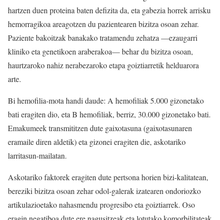
hartzen duen proteina baten defizita da, eta gabezia horrek arrisku
hemorragikoa areagotzen du pazientearen bizitza osoan zehar.
Paziente bakoitzak banakako tratamendu zehatza —ezaugarri
kliniko eta genetikoen araberakoa— behar du bizitza osoan,
haurtzaroko nahiz nerabezaroko etapa goiztiarretik helduarora
arte.
Bi hemofilia-mota handi daude: A hemofiliak 5.000 gizonetako
bati eragiten dio, eta B hemofiliak, berriz, 30.000 gizonetako bati.
Emakumeek transmititzen dute gaixotasuna (gaixotasunaren
eramaile diren aldetik) eta gizonei eragiten die, askotariko
larritasun-mailatan.
Askotariko faktorek eragiten dute pertsona horien bizi-kalitatean,
bereziki bizitza osoan zehar odol-galerak izatearen ondoriozko
artikulazioetako nahasmendu progresibo eta goiztiarrek. Oso
eragin negatiboa dute ere nagusitzeak eta lotutako komorbilitateak