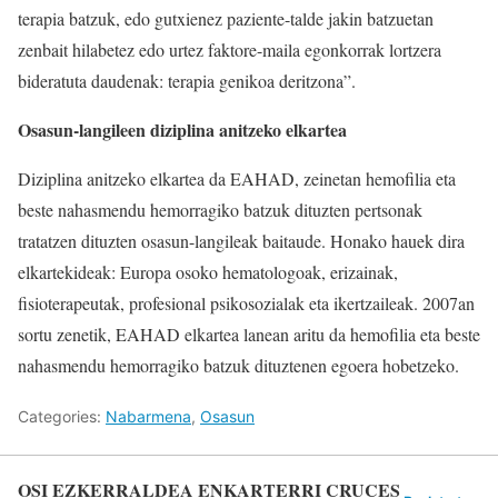
terapia batzuk, edo gutxienez paziente-talde jakin batzuetan
zenbait hilabetez edo urtez faktore-maila egonkorrak lortzera
bideratuta daudenak: terapia genikoa deritzona”.
Osasun-langileen diziplina anitzeko elkartea
Diziplina anitzeko elkartea da EAHAD, zeinetan hemofilia eta
beste nahasmendu hemorragiko batzuk dituzten pertsonak
tratatzen dituzten osasun-langileak baitaude. Honako hauek dira
elkartekideak: Europa osoko hematologoak, erizainak,
fisioterapeutak, profesional psikosozialak eta ikertzaileak. 2007an
sortu zenetik, EAHAD elkartea lanean aritu da hemofilia eta beste
nahasmendu hemorragiko batzuk dituztenen egoera hobetzeko.
Categories:
Nabarmena
,
Osasun
OSI EZKERRALDEA ENKARTERRI CRUCES