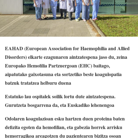
EAHAD (European Association for Haemophilia and Allied
Disorders) elkarte ezagunaren aintzatespena jaso du, zeina
Europako Hemofilia Partzuergoan (EHC) baitago,
aipatutako gaixotasuna eta sortzetiko beste koagulopatia
batzuk tratatzea helburu duena
Estatuko lau ospitalek soilik lortu dute aintzatespena.
Gurutzeta bosgarrena da, eta Euskadiko lehenengoa
Odolaren koagulazioan esku hartzen duen proteina baten
defizita egoten da hemofilian, eta gabezia horrek arrisku
hemorragikoa areagotzen du pazientearen bizitza osoan