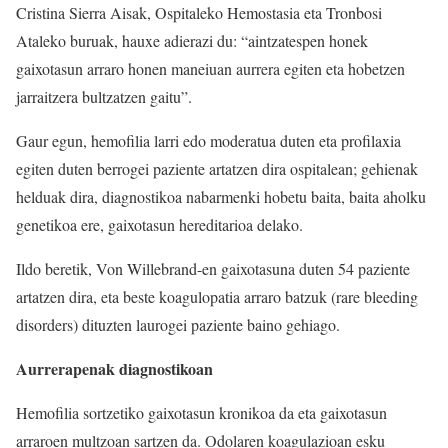
Cristina Sierra Aisak, Ospitaleko Hemostasia eta Tronbosi
Ataleko buruak, hauxe adierazi du: “aintzatespen honek
gaixotasun arraro honen maneiuan aurrera egiten eta hobetzen
jarraitzera bultzatzen gaitu”.
Gaur egun, hemofilia larri edo moderatua duten eta profilaxia
egiten duten berrogei paziente artatzen dira ospitalean; gehienak
helduak dira, diagnostikoa nabarmenki hobetu baita, baita aholku
genetikoa ere, gaixotasun hereditarioa delako.
Ildo beretik, Von Willebrand-en gaixotasuna duten 54 paziente
artatzen dira, eta beste koagulopatia arraro batzuk (rare bleeding
disorders) dituzten laurogei paziente baino gehiago.
Aurrerapenak diagnostikoan
Hemofilia sortzetiko gaixotasun kronikoa da eta gaixotasun
arraroen multzoan sartzen da. Odolaren koagulazioan esku