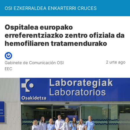
OSI EZKERRALDEA ENKARTERRI CRUCES
Ospitalea europako
erreferentziazko zentro ofiziala da
hemofiliaren tratamendurako
2 urte ago
Gabinete de Comunicación OSI
EEC