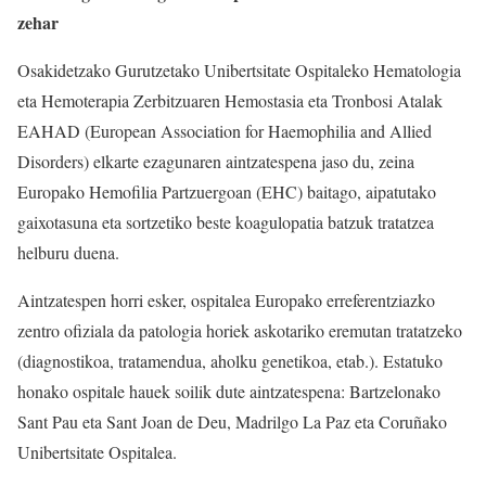
zehar
Osakidetzako Gurutzetako Unibertsitate Ospitaleko Hematologia
eta Hemoterapia Zerbitzuaren Hemostasia eta Tronbosi Atalak
EAHAD (European Association for Haemophilia and Allied
Disorders) elkarte ezagunaren aintzatespena jaso du, zeina
Europako Hemofilia Partzuergoan (EHC) baitago, aipatutako
gaixotasuna eta sortzetiko beste koagulopatia batzuk tratatzea
helburu duena.
Aintzatespen horri esker, ospitalea Europako erreferentziazko
zentro ofiziala da patologia horiek askotariko eremutan tratatzeko
(diagnostikoa, tratamendua, aholku genetikoa, etab.). Estatuko
honako ospitale hauek soilik dute aintzatespena: Bartzelonako
Sant Pau eta Sant Joan de Deu, Madrilgo La Paz eta Coruñako
Unibertsitate Ospitalea.