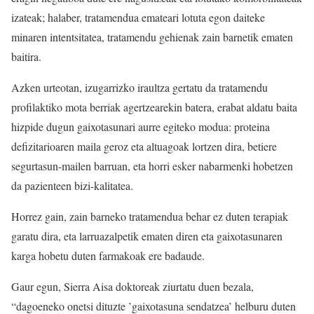
izateak; halaber, tratamendua emateari lotuta egon daiteke
minaren intentsitatea, tratamendu gehienak zain barnetik ematen
baitira.
Azken urteotan, izugarrizko iraultza gertatu da tratamendu
profilaktiko mota berriak agertzearekin batera, erabat aldatu baita
hizpide dugun gaixotasunari aurre egiteko modua: proteina
defizitarioaren maila geroz eta altuagoak lortzen dira, betiere
segurtasun-mailen barruan, eta horri esker nabarmenki hobetzen
da pazienteen bizi-kalitatea.
Horrez gain, zain barneko tratamendua behar ez duten terapiak
garatu dira, eta larruazalpetik ematen diren eta gaixotasunaren
karga hobetu duten farmakoak ere badaude.
Gaur egun, Sierra Aisa doktoreak ziurtatu duen bezala,
“dagoeneko onetsi dituzte ’gaixotasuna sendatzea’ helburu duten