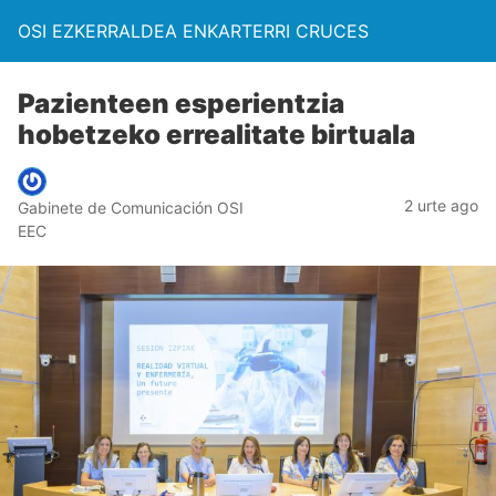
OSI EZKERRALDEA ENKARTERRI CRUCES
Pazienteen esperientzia
hobetzeko errealitate birtuala
2 urte ago
Gabinete de Comunicación OSI
EEC