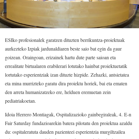
ESIko profesionalek garatzen dituzten berrikuntza-proiektuak
aurkezteko Izpiak jardunaldiaren beste saio bat egin da gaur
goizean. Oraingoan, erizainek hartu dute parte saioan eta
errealitate birtualaren erabilerari lotutako hainbat proiektuetatik
lortutako esperientziak izan dituzte hizpide. Zehazki, antsietatea
eta mina murrizteko garatu dira proiektu horiek, bai eta ematen
den arreta humanizatzeko ere, helduen eremuetan zein
pediatriakoetan.
Idoia Herrero Montiagak, Ospitalizazioko gainbegiraleak, 4. E-n
Fair Saturday fundazioarekin batera pilotatu den proiektua azaldu
du: ospitaleratuta dauden pazienteei esperientzia murgiltzailea