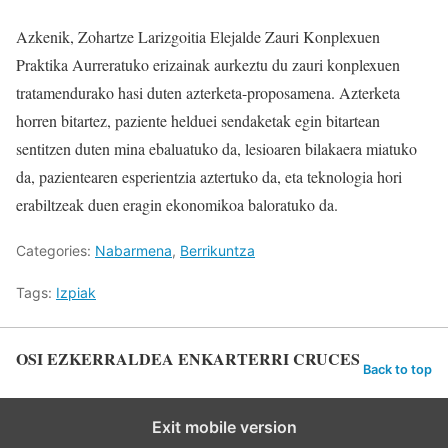
Azkenik, Zohartze Larizgoitia Elejalde Zauri Konplexuen
Praktika Aurreratuko erizainak aurkeztu du zauri konplexuen
tratamendurako hasi duten azterketa-proposamena. Azterketa
horren bitartez, paziente helduei sendaketak egin bitartean
sentitzen duten mina ebaluatuko da, lesioaren bilakaera miatuko
da, pazientearen esperientzia aztertuko da, eta teknologia hori
erabiltzeak duen eragin ekonomikoa baloratuko da.
Categories:
Nabarmena
,
Berrikuntza
Tags:
Izpiak
OSI EZKERRALDEA ENKARTERRI CRUCES
Back to top
Exit mobile version