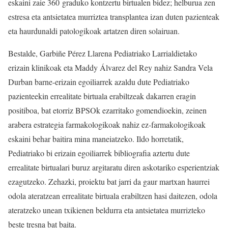
eskaini zaie 360 graduko kontzertu birtualen bidez; helburua zen
estresa eta antsietatea murriztea transplantea izan duten pazienteak
eta haurdunaldi patologikoak artatzen diren solairuan.
Bestalde, Garbiñe Pérez Llarena Pediatriako Larrialdietako
erizain klinikoak eta Maddy Álvarez del Rey nahiz Sandra Vela
Durban barne-erizain egoiliarrek azaldu dute Pediatriako
pazienteekin errealitate birtuala erabiltzeak dakarren eragin
positiboa, bat etorriz BPSOk ezarritako gomendioekin, zeinen
arabera estrategia farmakologikoak nahiz ez-farmakologikoak
eskaini behar baitira mina maneiatzeko. Ildo horretatik,
Pediatriako bi erizain egoiliarrek bibliografia aztertu dute
errealitate birtualari buruz argitaratu diren askotariko esperientziak
ezagutzeko. Zehazki, proiektu bat jarri da gaur martxan haurrei
odola ateratzean errealitate birtuala erabiltzen hasi daitezen, odola
ateratzeko unean txikienen beldurra eta antsietatea murrizteko
beste tresna bat baita.