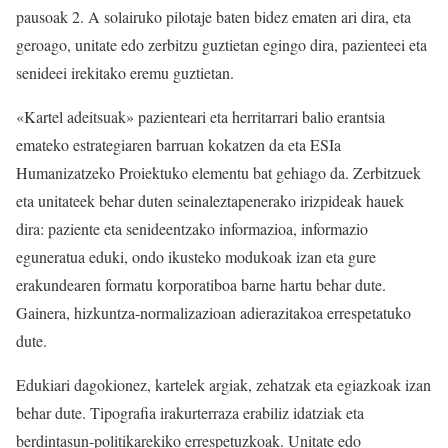
pausoak 2. A solairuko pilotaje baten bidez ematen ari dira, eta
geroago, unitate edo zerbitzu guztietan egingo dira, pazienteei eta
senideei irekitako eremu guztietan.
«Kartel adeitsuak» pazienteari eta herritarrari balio erantsia
emateko estrategiaren barruan kokatzen da eta ESIa
Humanizatzeko Proiektuko elementu bat gehiago da. Zerbitzuek
eta unitateek behar duten seinaleztapenerako irizpideak hauek
dira: paziente eta senideentzako informazioa, informazio
eguneratua eduki, ondo ikusteko modukoak izan eta gure
erakundearen formatu korporatiboa barne hartu behar dute.
Gainera, hizkuntza-normalizazioan adierazitakoa errespetatuko
dute.
Edukiari dagokionez, kartelek argiak, zehatzak eta egiazkoak izan
behar dute. Tipografia irakurterraza erabiliz idatziak eta
berdintasun-politikarekiko errespetuzkoak. Unitate edo