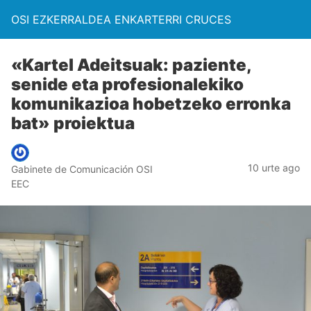
OSI EZKERRALDEA ENKARTERRI CRUCES
«Kartel Adeitsuak: paziente,
senide eta profesionalekiko
komunikazioa hobetzeko erronka
bat» proiektua
10 urte ago
Gabinete de Comunicación OSI
EEC