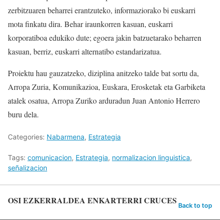
zerbitzuaren beharrei erantzuteko, informaziorako bi euskarri
mota finkatu dira. Behar iraunkorren kasuan, euskarri
korporatiboa edukiko dute; egoera jakin batzuetarako beharren
kasuan, berriz, euskarri alternatibo estandarizatua.
Proiektu hau gauzatzeko, diziplina anitzeko talde bat sortu da,
Arropa Zuria, Komunikazioa, Euskara, Erosketak eta Garbiketa
atalek osatua, Arropa Zuriko arduradun Juan Antonio Herrero
buru dela.
Categories:
Nabarmena
,
Estrategia
Tags:
comunicacion
,
Estrategia
,
normalizacion linguistica
,
señalizacion
OSI EZKERRALDEA ENKARTERRI CRUCES
Back to top