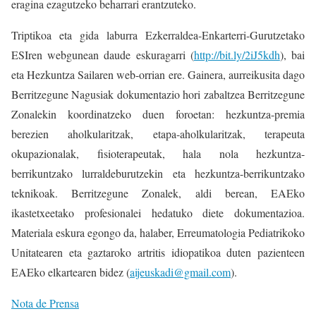
eragina ezagutzeko beharrari erantzuteko.
Triptikoa eta gida laburra Ezkerraldea-Enkarterri-Gurutzetako
ESIren webgunean daude eskuragarri (
http://bit.ly/2iJ5kdh
), bai
eta Hezkuntza Sailaren web-orrian ere. Gainera, aurreikusita dago
Berritzegune Nagusiak dokumentazio hori zabaltzea Berritzegune
Zonalekin koordinatzeko duen foroetan: hezkuntza-premia
berezien aholkularitzak, etapa-aholkularitzak, terapeuta
okupazionalak, fisioterapeutak, hala nola hezkuntza-
berrikuntzako lurraldeburutzekin eta hezkuntza-berrikuntzako
teknikoak. Berritzegune Zonalek, aldi berean, EAEko
ikastetxeetako profesionalei hedatuko diete dokumentazioa.
Materiala eskura egongo da, halaber, Erreumatologia Pediatrikoko
Unitatearen eta gaztaroko artritis idiopatikoa duten pazienteen
EAEko elkartearen bidez (
aijeuskadi@gmail.com
).
Nota de Prensa