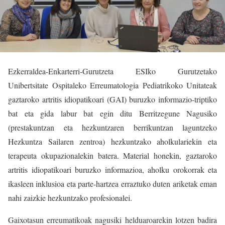
Ezkerraldea-Enkarterri-Gurutzeta ESIko Gurutzetako
Unibertsitate Ospitaleko Erreumatologia Pediatrikoko Unitateak
gaztaroko artritis idiopatikoari (GAI) buruzko informazio-triptiko
bat eta gida labur bat egin ditu Berritzegune Nagusiko
(prestakuntzan eta hezkuntzaren berrikuntzan laguntzeko
Hezkuntza Sailaren zentroa) hezkuntzako aholkulariekin eta
terapeuta okupazionalekin batera. Material honekin, gaztaroko
artritis idiopatikoari buruzko informazioa, aholku orokorrak eta
ikasleen inklusioa eta parte-hartzea erraztuko duten ariketak eman
nahi zaizkie hezkuntzako profesionalei.
Gaixotasun erreumatikoak nagusiki helduaroarekin lotzen badira