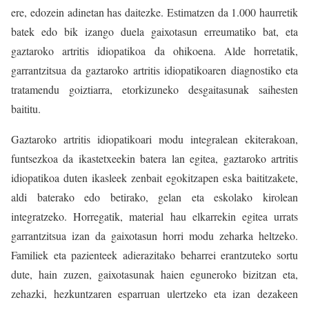
ere, edozein adinetan has daitezke. Estimatzen da 1.000 haurretik
batek edo bik izango duela gaixotasun erreumatiko bat, eta
gaztaroko artritis idiopatikoa da ohikoena. Alde horretatik,
garrantzitsua da gaztaroko artritis idiopatikoaren diagnostiko eta
tratamendu goiztiarra, etorkizuneko desgaitasunak saihesten
baititu.
Gaztaroko artritis idiopatikoari modu integralean ekiterakoan,
funtsezkoa da ikastetxeekin batera lan egitea, gaztaroko artritis
idiopatikoa duten ikasleek zenbait egokitzapen eska baititzakete,
aldi baterako edo betirako, gelan eta eskolako kirolean
integratzeko. Horregatik, material hau elkarrekin egitea urrats
garrantzitsua izan da gaixotasun horri modu zeharka heltzeko.
Familiek eta pazienteek adierazitako beharrei erantzuteko sortu
dute, hain zuzen, gaixotasunak haien eguneroko bizitzan eta,
zehazki, hezkuntzaren esparruan ulertzeko eta izan dezakeen