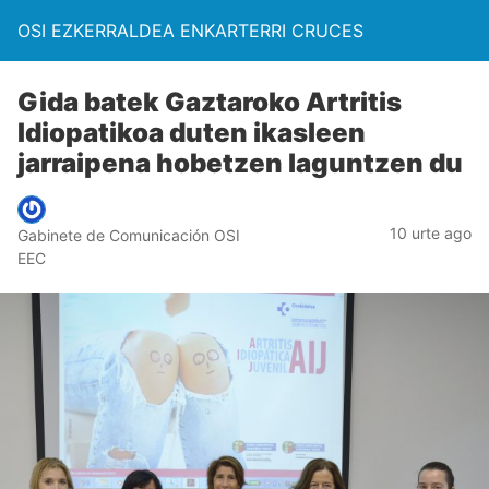
OSI EZKERRALDEA ENKARTERRI CRUCES
Gida batek Gaztaroko Artritis
Idiopatikoa duten ikasleen
jarraipena hobetzen laguntzen du
10 urte ago
Gabinete de Comunicación OSI
EEC