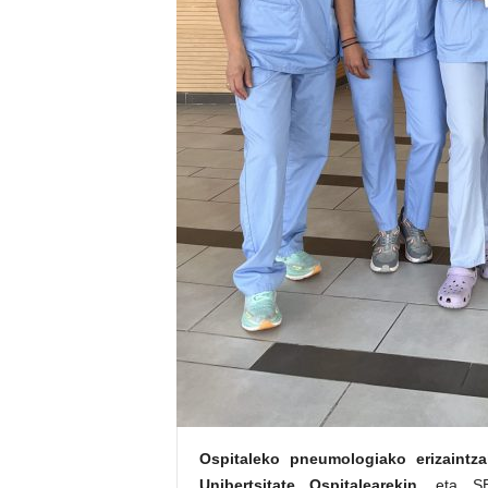
Ospitaleko pneumologiako erizaintza
Unibertsitate Ospitalearekin
, eta SE