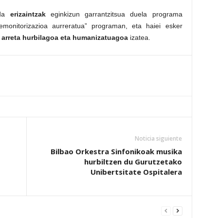
 da
erizaintzak
eginkizun garrantzitsua duela programa
lemonitorizazioa aurreratua” programan, eta haiei esker
 arreta hurbilagoa eta humanizatuagoa
izatea.
Noticia siguiente
Bilbao Orkestra Sinfonikoak musika
hurbiltzen du Gurutzetako
Unibertsitate Ospitalera