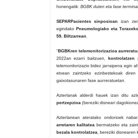
honengatik:
BGBK duten eta fase terminal
SEPARPacientes sinposioan
izan zen
egindako
Pneumologiako eta Toraxeko
59. Biltzarrean
.
“
BGBKren telemonitorizazioa aurreratu
2022an ezarri baitzuen,
kontrolatzen
telemonitorizazio bidez jarraipena egin ah
etxean zaintzeko ezinbestekoak diren
gaixotasunaren fase aurreratuetan.
Azterlanak alderdi hauek izan ditu azt
pertzepzioa
(bereziki disneari dagokione
Azterlanean ateratako ondorioek nab
arretaren kalitatea
bermatzeko eta zaint
bezala kontrolatzea
, bereziki disnearen