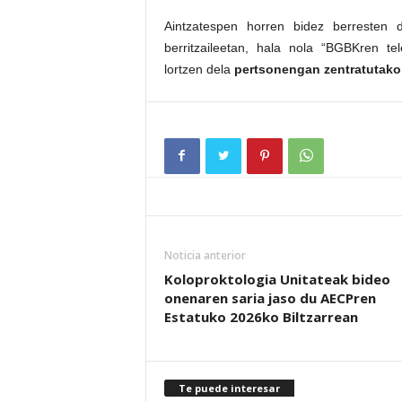
Aintzatespen horren bidez berresten
berritzaileetan, hala nola “BGBKren te
lortzen dela
pertsonengan zentratutako
Noticia anterior
Koloproktologia Unitateak bideo
onenaren saria jaso du AECPren
Estatuko 2026ko Biltzarrean
Te puede interesar