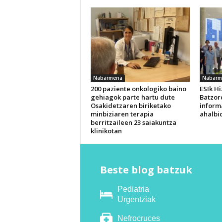
Nabarmena
Nabarm
200 paziente onkologiko baino
ESIk H
gehiagok parte hartu dute
Batzor
Osakidetzaren biriketako
inform
minbiziaren terapia
ahalbi
berritzaileen 23 saiakuntza
klinikotan
Beste blog batzuk
Pediatria
Urgentziak
Nefrocruces