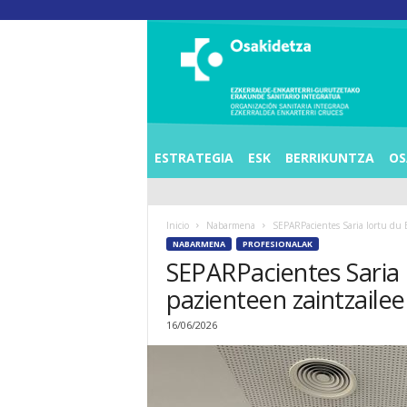
O
S
I
E
Z
K
E
ESTRATEGIA
ESK
BERRIKUNTZA
OS
R
R
A
Inicio
Nabarmena
SEPARPacientes Saria lortu du 
L
NABARMENA
PROFESIONALAK
D
SEPARPacientes Saria
E
A
pazienteen zaintzailee
E
N
16/06/2026
K
A
R
T