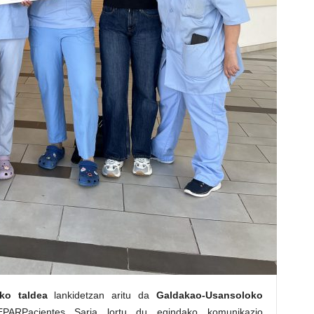
ko taldea
lankidetzan aritu da
Galdakao-Usansoloko
PARPacientes Saria lortu du egindako komunikazio