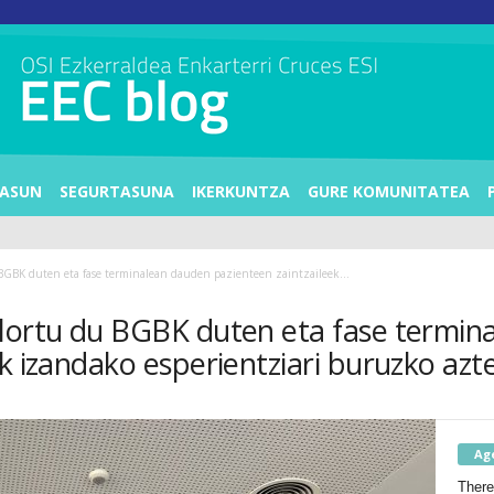
ASUN
SEGURTASUNA
IKERKUNTZA
GURE KOMUNITATEA
BGBK duten eta fase terminalean dauden pazienteen zaintzaileek...
 lortu du BGBK duten eta fase termin
k izandako esperientziari buruzko azt
Ag
There