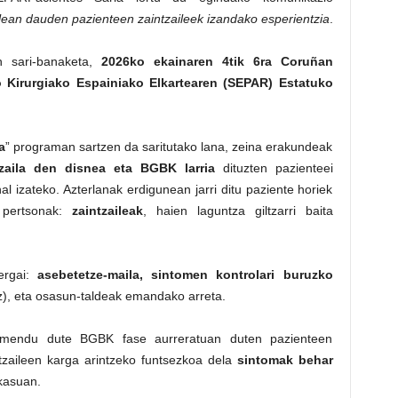
ean dauden pazienteen zaintzaileek izandako esperientzia
.
 sari-banaketa,
2026ko ekainaren 4tik 6ra Coruñan
 Kirurgiako Espainiako Elkartearen (SEPAR) Estatuko
a
” programan sartzen da saritutako lana, zeina erakundeak
 zaila den disnea eta BGBK larria
dituzten pazienteei
al izateko. Azterlanak erdigunean jarri ditu paziente horiek
 pertsonak:
zaintzaileak
, haien laguntza giltzarri baita
ergai:
asebetetze-maila, sintomen kontrolari buruzko
z), eta osasun-taldeak emandako arreta.
armendu dute BGBK fase aurreratuan duten pazienteen
zaileen karga arintzeko funtsezkoa dela
sintomak behar
 kasuan.