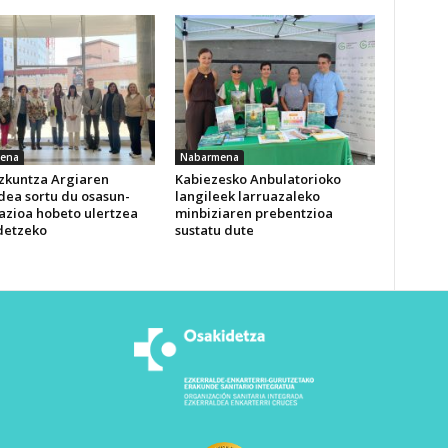
ena
Nabarmena
izkuntza Argiaren
Kabiezesko Anbulatorioko
dea sortu du osasun-
langileek larruazaleko
azioa hobeto ulertzea
minbiziaren prebentzioa
detzeko
sustatu dute