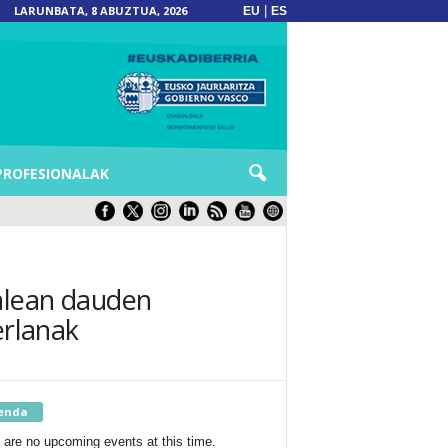
LARUNBATA, 8 ABUZTUA, 2026
|
EU
ES
PROFESIONALAK
alean dauden
erlanak
enda
 are no upcoming events at this time.