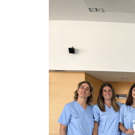
E
R
R
I
C
R
U
C
E
S