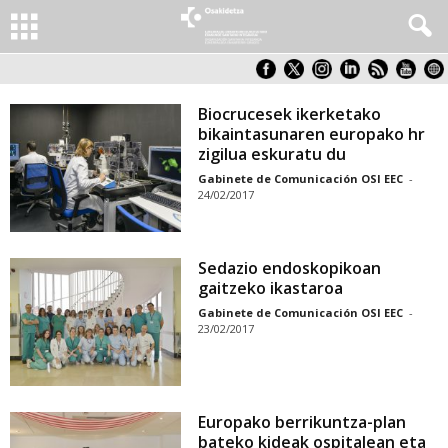
Biocrucesek ikerketako
bikaintasunaren europako hr
zigilua eskuratu du
Gabinete de Comunicación OSI EEC
-
24/02/2017
Sedazio endoskopikoan
gaitzeko ikastaroa
Gabinete de Comunicación OSI EEC
-
23/02/2017
Europako berrikuntza-plan
bateko kideak ospitalean eta