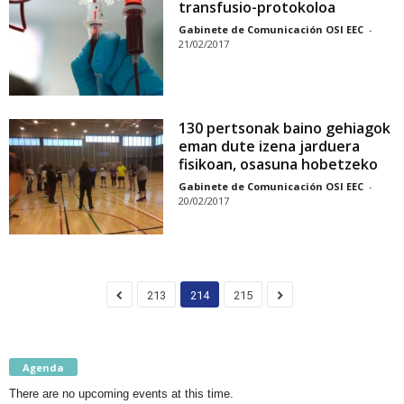
transfusio-protokoloa
Gabinete de Comunicación OSI EEC
-
21/02/2017
130 pertsonak baino gehiagok
eman dute izena jarduera
fisikoan, osasuna hobetzeko
Gabinete de Comunicación OSI EEC
-
20/02/2017
213
214
215
Agenda
There are no upcoming events at this time.