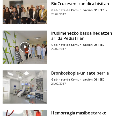
BioCrucesen izan dira bisitan
Gabinete de Comunicación OSI EEC
-
23/02/2017
Irudimenezko basoa hedatzen
ari da Pediatrian
Gabinete de Comunicación OSI EEC
-
22/02/2017
Bronkoskopia-unitate berria
Gabinete de Comunicación OSI EEC
-
21/02/2017
Hemorragia masiboetarako