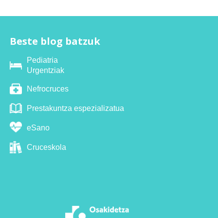
Beste blog batzuk
Pediatria
Urgentziak
Nefrocruces
Prestakuntza espezializatua
eSano
Cruceskola