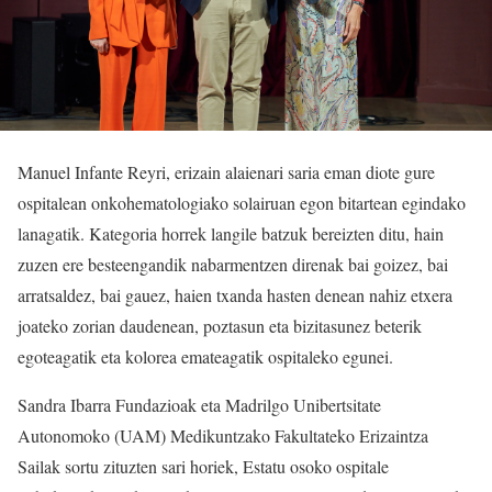
Manuel Infante Reyri, erizain alaienari saria eman diote gure
ospitalean onkohematologiako solairuan egon bitartean egindako
lanagatik. Kategoria horrek langile batzuk bereizten ditu, hain
zuzen ere besteengandik nabarmentzen direnak bai goizez, bai
arratsaldez, bai gauez, haien txanda hasten denean nahiz etxera
joateko zorian daudenean, poztasun eta bizitasunez beterik
egoteagatik eta kolorea emateagatik ospitaleko egunei.
Sandra Ibarra Fundazioak eta Madrilgo Unibertsitate
Autonomoko (UAM) Medikuntzako Fakultateko Erizaintza
Sailak sortu zituzten sari horiek, Estatu osoko ospitale