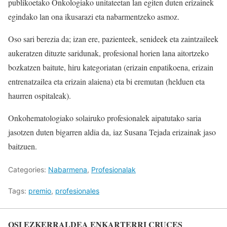
publikoetako Onkologiako unitateetan lan egiten duten erizainek
egindako lan ona ikusarazi eta nabarmentzeko asmoz.
Oso sari berezia da; izan ere, pazienteek, senideek eta zaintzaileek
aukeratzen dituzte saridunak, profesional horien lana aitortzeko
bozkatzen baitute, hiru kategoriatan (erizain enpatikoena, erizain
entrenatzailea eta erizain alaiena) eta bi eremutan (helduen eta
haurren ospitaleak).
Onkohematologiako solairuko profesionalek aipatutako saria
jasotzen duten bigarren aldia da, iaz Susana Tejada erizainak jaso
baitzuen.
Categories:
Nabarmena
,
Profesionalak
Tags:
premio
,
profesionales
OSI EZKERRALDEA ENKARTERRI CRUCES