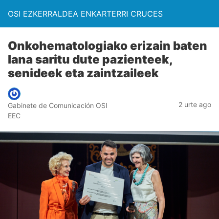
OSI EZKERRALDEA ENKARTERRI CRUCES
Onkohematologiako erizain baten
lana saritu dute pazienteek,
senideek eta zaintzaileek
2 urte ago
Gabinete de Comunicación OSI
EEC