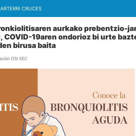
KARTERRI CRUCES
onkiolitisaren aurkako prebentzio-ja
u, COVID-19aren ondorioz bi urte bazt
den birusa baita
ación OSI EEC