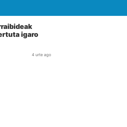
rraibideak
ertuta igaro
4 urte ago