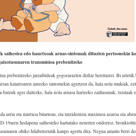
iak saihestea edo haurtxoak arnas-sintomak dituzten pertsonekin k
 gaixotasunaren transmisioa prebenitzeko
ua prebenitzeko jarraibideak gogorarazten dizkie herritarrei. Bi urtetik
ieran katarroaren antzeko sintomekin agertzen da, hala nola mukiak, ezt
 batzuk ager daitezke, hala nola arnasa hartzeko zailtasunak, txistuak 
urria eta martxoa bitartean, eta intzidentzia maximoa azaroa eta aben
ID-19aren hedapena saihesteko hartutako neurrien ondorioz, bronkioliti
xotasunaren ohiko hilabeteetatik kanpo agertu dira. Negua amaitu berri d