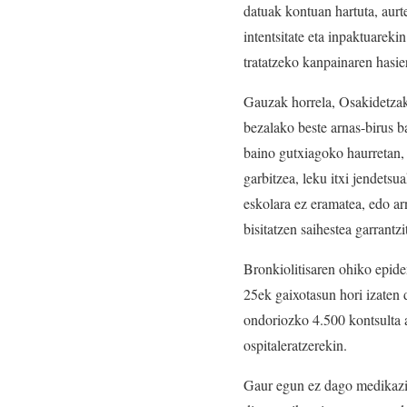
datuak kontuan hartuta, aur
intentsitate eta inpaktuarek
tratatzeko kanpainaren hasie
Gauzak horrela, Osakidetzak
bezalako beste arnas-birus ba
baino gutxiagoko haurretan, 
garbitzea, leku itxi jendets
eskolara ez eramatea, edo ar
bisitatzen saihestea garrantz
Bronkiolitisaren ohiko epid
25ek gaixotasun hori izaten 
ondoriozko 4.500 kontsulta a
ospitaleratzerekin.
Gaur egun ez dago medikazio 