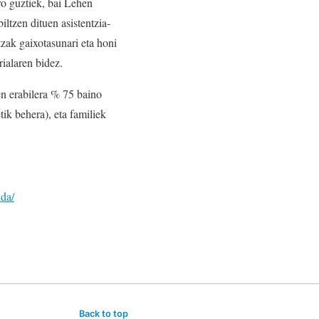
ro guztiek, bai Lehen
ltzen dituen asistentzia-
tzak gaixotasunari eta honi
ialaren bidez.
en erabilera % 75 baino
ik behera), eta familiek
uda/
Back to top