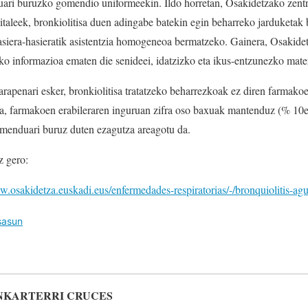
duari buruzko gomendio uniformeekin. Ildo horretan, Osakidetzako zent
taleek, bronkiolitisa duen adingabe batekin egin beharreko jarduketak bi
 hasiera-hasieratik asistentzia homogeneoa bermatzeko. Gainera, Osakide
o informazioa ematen die senideei, idatzizko eta ikus-entzunezko mater
garapenari esker, bronkiolitisa tratatzeko beharrezkoak ez diren farmako
a, farmakoen erabileraren inguruan zifra oso baxuak mantenduz (% 10et
tamenduari buruz duten ezagutza areagotu da.
z gero:
w.osakidetza.euskadi.eus/enfermedades-respiratorias/-/bronquiolitis-ag
sasun
NKARTERRI CRUCES