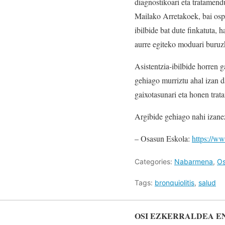
diagnostikoari eta tratamen
Mailako Arretakoek, bai ospi
ibilbide bat dute finkatuta,
aurre egiteko moduari buruzk
Asistentzia-ibilbide horren 
gehiago murriztu ahal izan d
gaixotasunari eta honen tra
Argibide gehiago nahi izane
– Osasun Eskola:
https://ww
Categories:
Nabarmena
,
O
Tags:
bronquiolitis
,
salud
OSI EZKERRALDEA E