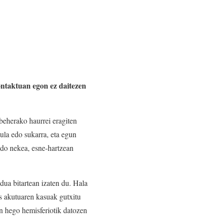
ontaktuan egon ez daitezen
 beherako haurrei eragiten
ula edo sukarra, eta egun
edo nekea, esne-hartzean
dua bitartean izaten du. Hala
s akutuaren kasuak gutxitu
en hego hemisferiotik datozen