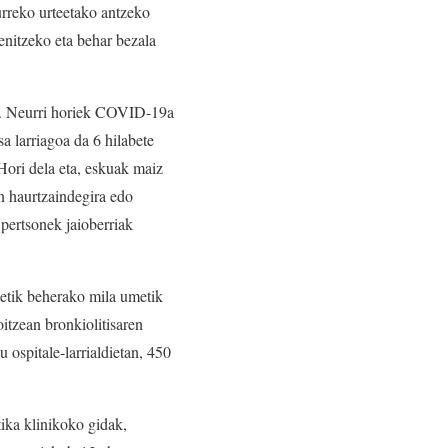
urreko urteetako antzeko
benitzeko eta behar bezala
du. Neurri horiek COVID-19a
sa larriagoa da 6 hilabete
Hori dela eta, eskuak maiz
an haurtzaindegira edo
pertsonek jaioberriak
tetik beherako mila umetik
itzean bronkiolitisaren
 ospitale-larrialdietan, 450
ika klinikoko gidak,