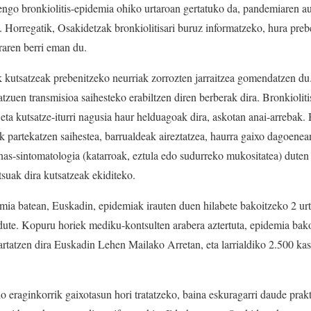
tengo bronkiolitis-epidemia ohiko urtaroan gertatuko da, pandemiaren a
in. Horregatik, Osakidetzak bronkiolitisari buruz informatzeko, hura pre
raren berri eman du.
 kutsatzeak prebenitzeko neurriak zorrozten jarraitzea gomendatzen 
tzuen transmisioa saihesteko erabiltzen diren berberak dira. Bronkioliti
eta kutsatze-iturri nagusia haur helduagoak dira, askotan anai-arrebak. 
uak partekatzen saihestea, barrualdeak aireztatzea, haurra gaixo dagoene
nas-sintomatologia (katarroak, eztula edo sudurreko mukositatea) duten 
itsuak dira kutsatzeak ekiditeko.
emia batean, Euskadin, epidemiak irauten duen hilabete bakoitzeko 2 ur
dute. Kopuru horiek mediku-kontsulten arabera aztertuta, epidemia bako
rtatzen dira Euskadin Lehen Mailako Arretan, eta larrialdiko 2.500 kasu
eraginkorrik gaixotasun hori tratatzeko, baina eskuragarri daude prakt