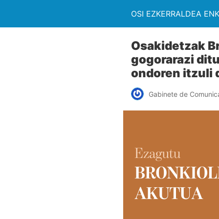
OSI EZKERRALDEA EN
Osakidetzak Br
gogorarazi dit
ondoren itzuli 
Gabinete de Comunic