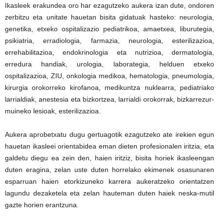
Ikasleek erakundea oro har ezagutzeko aukera izan dute, ondoren
zerbitzu eta unitate hauetan bisita gidatuak hasteko: neurologia,
genetika, etxeko ospitalizazio pediatrikoa, amaetxea, liburutegia,
psikiatria, erradiologia, farmazia, neurologia, esterilizazioa,
errehabilitazioa, endokrinologia eta nutrizioa, dermatologia,
erredura handiak, urologia, laborategia, helduen etxeko
ospitalizazioa, ZIU, onkologia medikoa, hematologia, pneumologia,
kirurgia orokorreko kirofanoa, medikuntza nuklearra, pediatriako
larrialdiak, anestesia eta bizkortzea, larrialdi orokorrak, bizkarrezur-
muineko lesioak, esterilizazioa.
Aukera aprobetxatu dugu gertuagotik ezagutzeko ate irekien egun
hauetan ikasleei orientabidea eman dieten profesionalen iritzia, eta
galdetu diegu ea zein den, haien iritziz, bisita horiek ikasleengan
duten eragina, zelan uste duten horrelako ekimenek osasunaren
esparruan haien etorkizuneko karrera aukeratzeko orientatzen
lagundu dezaketela eta zelan hauteman duten haiek neska-mutil
gazte horien erantzuna.