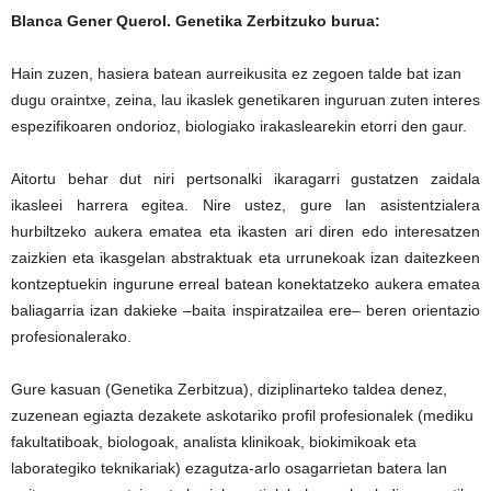
Blanca Gener Querol. Genetika Zerbitzuko burua:
Hain zuzen, hasiera batean aurreikusita ez zegoen talde bat izan
dugu oraintxe, zeina, lau ikaslek genetikaren inguruan zuten interes
espezifikoaren ondorioz, biologiako irakaslearekin etorri den gaur.
Aitortu behar dut niri pertsonalki ikaragarri gustatzen zaidala
ikasleei harrera egitea. Nire ustez, gure lan asistentzialera
hurbiltzeko aukera ematea eta ikasten ari diren edo interesatzen
zaizkien eta ikasgelan abstraktuak eta urrunekoak izan daitezkeen
kontzeptuekin ingurune erreal batean konektatzeko aukera ematea
baliagarria izan dakieke –baita inspiratzailea ere– beren orientazio
profesionalerako.
Gure kasuan (Genetika Zerbitzua), diziplinarteko taldea denez,
zuzenean egiazta dezakete askotariko profil profesionalek (mediku
fakultatiboak, biologoak, analista klinikoak, biokimikoak eta
laborategiko teknikariak) ezagutza-arlo osagarrietan batera lan