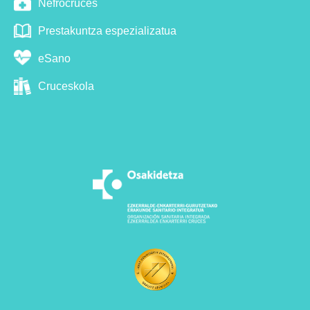
Nefrocruces
Prestakuntza espezializatua
eSano
Cruceskola