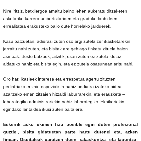
Nire iritziz, batxilergoa amaitu baino lehen aukeratu ditzaketen
askotariko karrera unibertsitarioen eta graduko lanbideen
errealitatea erakusteko balio dute horrelako jarduerek.
Kasu batzuetan, adierazi zuten oso argi zutela zer ikasketarekin
jarraitu nahi zuten, eta bisitak are gehiago finkatu zituela haien
asmoak. Beste batzuek, aitzitik, esan zuten ez zutela ideiaz
aldatuko nahiz eta bisita egin, eta ez zutela osasunean aritu nahi.
Oro har, ikasleek interesa eta errespetua agertu zituzten
pediatriako erizain espezialista nahiz pediatra izateko bidea
azaltzeko eman zitzaien hitzaldi laburrarekin, eta erauzketa –
laborategiko administrariekin nahiz laborategiko teknikariekin
egindako lantaldea ikusi zuten baita ere.
Eskerrik asko ekimen hau posible egin duten profesional
guztiei, bisita gidatuetan parte hartu dutenei eta, azken
finean, Ospitaleak garatzen duen irakaskuntza- eta laguntza-