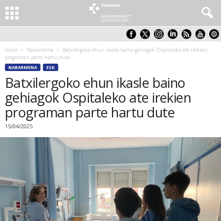
Inicio
Nabarmena
Batxilergoko ehun ikasle baino gehiagok Ospitaleko ate irekien
programan parte hartu dute
NABARMENA
ESK
Batxilergoko ehun ikasle baino
gehiagok Ospitaleko ate irekien
programan parte hartu dute
15/04/2025