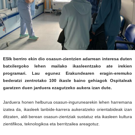
ESIk berriro ekin dio osasun-zientzien adarrean interesa duten
batxilergoko lehen mailako ikasleentzako ate irekien
programari. Lau egunez Erakundearen eragin-eremuko
bederatzi zentrotako 100 ikasle baino gehiagok Ospitaleak
garatzen duen jarduera ezagutzeko aukera izan dute.
Jarduera honen helburua osasun-ingurunearekin lehen harremana
izatea da, ikasleek lanbide-karrera aukeratzeko orientabideak izan
ditzaten, aldi berean osasun-zientziak sustatuz eta ikasleen kultura
zientifikoa, teknologikoa eta berritzailea areagotuz.