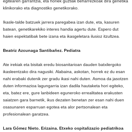
egitearen garrantzia, eta horiek guztiak beharrezkoak dira genetika
klinikorako eta diagnostiko genetikorako.
Ikasle-talde batzuek jarrera paregabea izan dute, eta, kasuren
batean, genetikarekiko interes handia agertu dute. Espero dut
haien espektatibak bete izana eta ikasgeletara ilusioz itzultzea.
Beatriz Azcunaga Santibañez. Pediatra
Ate irekiak eta bisitak eredu biosanitarioan dauden batxilergoko
ikasleentzako dira nagusiki. Alabaina, askotan, horrek ez du esan
nahi erabaki dutenik zer gradu ikasi nahi duten. Asmoa da jasotzen
duten informazioa lagungarria izan dadila hautaketa hori egiteko,
eta, batez ere, gure lanbideen eguneroko errealitatea erakusten
saiatzen gara barnetik, ikus dezaten benetan zer esan nahi duen
osasunaren esparruan egotea eta alor pertsonalean eta
profesionalean garatzea.
Lara Gómez Nieto. Erizaina. Etxeko ospitalizazio pediatrikoa