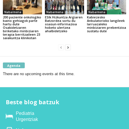
Nabarmena
Nabarmena
Nabarmena
200 paziente onkologiko
ESIk Hizkuntza Argiaren
Kabiezesko
baino gehiagok parte
Batzordea sortu du
Anbulatorioko langileek
hartu dute
osasun-informazioa
larruazaleko
Osakidetzaren
hobeto ulertzea
minbiziaren prebentzioa
biriketako minbiziaren
ahalbidetzeko
sustatu dute
terapia berritzaileen 23
saiakuntza klinikotan
Agenda
There are no upcoming events at this time.
Beste blog batzuk
Pediatria
Urgentziak