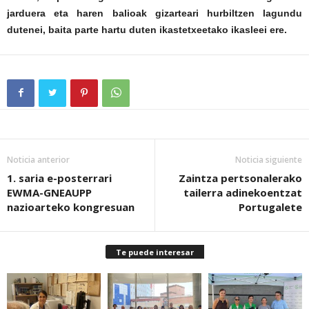
jarduera eta haren balioak gizarteari hurbiltzen lagundu
dutenei, baita parte hartu duten ikastetxeetako ikasleei ere.
Noticia anterior
Noticia siguiente
1. saria e-posterrari
Zaintza pertsonalerako
EWMA-GNEAUPP
tailerra adinekoentzat
nazioarteko kongresuan
Portugalete
Te puede interesar