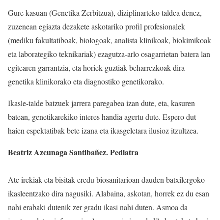
Gure kasuan (Genetika Zerbitzua), diziplinarteko taldea denez,
zuzenean egiazta dezakete askotariko profil profesionalek
(mediku fakultatiboak, biologoak, analista klinikoak, biokimikoak
eta laborategiko teknikariak) ezagutza-arlo osagarrietan batera lan
egitearen garrantzia, eta horiek guztiak beharrezkoak dira
genetika klinikorako eta diagnostiko genetikorako.
Ikasle-talde batzuek jarrera paregabea izan dute, eta, kasuren
batean, genetikarekiko interes handia agertu dute. Espero dut
haien espektatibak bete izana eta ikasgeletara ilusioz itzultzea.
Beatriz Azcunaga Santibañez. Pediatra
Ate irekiak eta bisitak eredu biosanitarioan dauden batxilergoko
ikasleentzako dira nagusiki. Alabaina, askotan, horrek ez du esan
nahi erabaki dutenik zer gradu ikasi nahi duten. Asmoa da