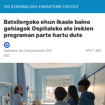
OSI EZKERRALDEA ENKARTERRI CRUCES
Batxilergoko ehun ikasle baino
gehiagok Ospitaleko ate irekien
programan parte hartu dute
urte 1 ago
Gabinete de Comunicación OSI
EEC