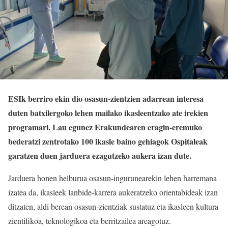
ESIk berriro ekin dio osasun-zientzien adarrean interesa
duten batxilergoko lehen mailako ikasleentzako ate irekien
programari. Lau egunez Erakundearen eragin-eremuko
bederatzi zentrotako 100 ikasle baino gehiagok Ospitaleak
garatzen duen jarduera ezagutzeko aukera izan dute.
Jarduera honen helburua osasun-ingurunearekin lehen harremana
izatea da, ikasleek lanbide-karrera aukeratzeko orientabideak izan
ditzaten, aldi berean osasun-zientziak sustatuz eta ikasleen kultura
zientifikoa, teknologikoa eta berritzailea areagotuz.