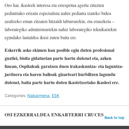
Oro har, ikasleek interesa eta errespetua agertu zituzten
pediatriako erizain espezialista nahiz pediatra izateko bidea
azaltzeko eman zitzaien hitzaldi laburrarekin, eta erauzketa –
laborategiko administrariekin nahiz laborategiko teknikariekin
egindako lantaldea ikusi zuten baita ere.
Eskerrik asko ekimen hau posible egin duten profesional
guztiei, bisita gidatuetan parte hartu dutenei eta, azken
finean, Ospitaleak garatzen duen irakaskuntza- eta laguntza-
jarduera eta haren balioak gizarteari hurbiltzen lagundu
dutenei, baita parte hartu duten ikastetxeetako ikasleei ere.
Categories:
Nabarmena
,
ESK
OSI EZKERRALDEA ENKARTERRI CRUCES
Back to top