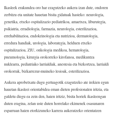
Ikasleek erakundea oro har ezagutzeko aukera izan dute, ondoren
zerbitzu eta unitate hauetan bisita gidatuak hasteko: neurologia,
genetika, etxeko ospitalizazio pediatrikoa, amaetxea, liburutegia,
psikiatria, erradiologia, farmazia, neurologia, esterilizazioa,
errehabilitazioa, endokrinologia eta nutrizioa, dermatologia,
erredura handiak, urologia, laborategia, helduen etxeko
ospitalizazioa, ZIU, onkologia medikoa, hematologia,
pneumologia, kirurgia orokorreko kirofanoa, medikuntza
nuklearra, pediatriako larrialdiak, anestesia eta bizkortzea, larrialdi
orokorrak, bizkarrezur-muineko lesioak, esterilizazioa.
Aukera aprobetxatu dugu gertuagotik ezagutzeko ate irekien egun
hauetan ikasleei orientabidea eman dieten profesionalen iritzia, eta
galdetu diegu ea zein den, haien iritziz, bisita horiek ikasleengan
duten eragina, zelan uste duten horrelako ekimenek osasunaren
esparruan haien etorkizuneko karrera aukeratzeko orientatzen