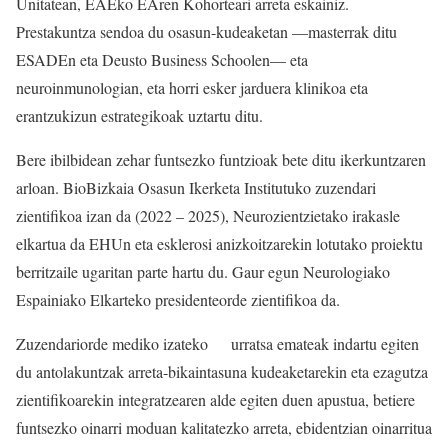
Unitatean, EAEko EAren Kohorteari arreta eskainiz.
Prestakuntza sendoa du osasun-kudeaketan —masterrak ditu
ESADEn eta Deusto Business Schoolen— eta
neuroinmunologian, eta horri esker jarduera klinikoa eta
erantzukizun estrategikoak uztartu ditu.
Bere ibilbidean zehar funtsezko funtzioak bete ditu ikerkuntzaren
arloan. BioBizkaia Osasun Ikerketa Institutuko zuzendari
zientifikoa izan da (2022 – 2025), Neurozientzietako irakasle
elkartua da EHUn eta esklerosi anizkoitzarekin lotutako proiektu
berritzaile ugaritan parte hartu du. Gaur egun Neurologiako
Espainiako Elkarteko presidenteorde zientifikoa da.
Zuzendariorde mediko izateko urratsa emateak indartu egiten
du antolakuntzak arreta-bikaintasuna kudeaketarekin eta ezagutza
zientifikoarekin integratzearen alde egiten duen apustua, betiere
funtsezko oinarri moduan kalitatezko arreta, ebidentzian oinarritua