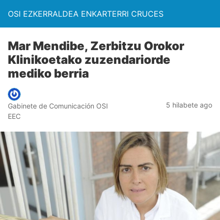
OSI EZKERRALDEA ENKARTERRI CRUCES
Mar Mendibe, Zerbitzu Orokor
Klinikoetako zuzendariorde
mediko berria
5 hilabete ago
Gabinete de Comunicación OSI
EEC