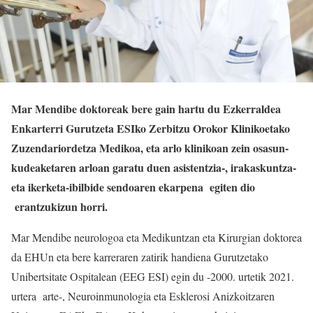
Mar Mendibe doktoreak bere gain hartu du Ezkerraldea
Enkarterri Gurutzeta ESIko Zerbitzu Orokor Klinikoetako
Zuzendariordetza Medikoa, eta arlo klinikoan zein osasun-
kudeaketaren arloan garatu duen asistentzia-, irakaskuntza-
eta ikerketa-ibilbide sendoaren ekarpena egiten dio
erantzukizun horri.
Mar Mendibe neurologoa eta Medikuntzan eta Kirurgian doktorea
da EHUn eta bere karreraren zatirik handiena Gurutzetako
Unibertsitate Ospitalean (EEG ESI) egin du -2000. urtetik 2021.
urtera arte-, Neuroinmunologia eta Esklerosi Anizkoitzaren