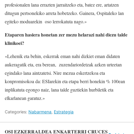
profesionalen lana errazten jarraitzeko eta, batez ere, artatzen
ditugun pertsonekiko arreta hobetzeko. Gainera, Ospitaleko lan
egiteko moduarekin oso lerrokatuta nago.»
Etaparen hasiera honetan zer mezu helarazi nahi diezu talde
klinikoei?
«Lehenik eta behin, eskerrak eman nahi dizkiet eman didaten
aukeragatik eta, era berean, zuzendariordetzak azken urteetan
egindako lana aintzatetsi. Nire mezua eskertzekoa eta
konpromisokoa da: ESIarekin eta etapa berri honekin % 100ean
inplikatuta egongo naiz, lana talde guztiekin hurbiletik eta
elkarlanean garatuz.»
Categories:
Nabarmena
,
Estrategia
OSI EZKERRALDEA ENKARTERRI CRUCES