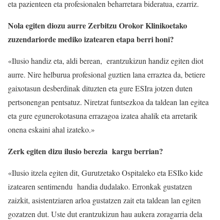
eta pazienteen eta profesionalen beharretara bideratua, ezarriz.
Nola egiten diozu aurre Zerbitzu Orokor Klinikoetako
zuzendariorde mediko izatearen etapa berri honi?
«Ilusio handiz eta, aldi berean, erantzukizun handiz egiten diot
aurre. Nire helburua profesional guztien lana erraztea da, betiere
gaixotasun desberdinak dituzten eta gure ESIra jotzen duten
pertsonengan pentsatuz. Niretzat funtsezkoa da taldean lan egitea
eta gure egunerokotasuna errazagoa izatea ahalik eta arretarik
onena eskaini ahal izateko.»
Zerk egiten dizu ilusio berezia kargu berrian?
«Ilusio itzela egiten dit, Gurutzetako Ospitaleko eta ESIko kide
izatearen sentimendu handia dudalako. Erronkak gustatzen
zaizkit, asistentziaren arloa gustatzen zait eta taldean lan egiten
gozatzen dut. Uste dut erantzukizun hau aukera zoragarria dela