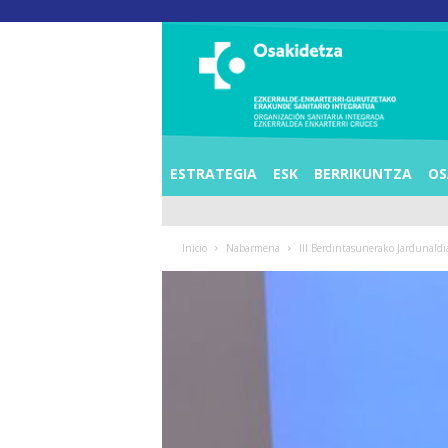
O
S
I
E
Z
K
E
ESTRATEGIA
ESK
BERRIKUNTZA
OS
R
R
A
Inicio
Nabarmena
III Berdintasunerako Jardunaldi
L
D
E
A
E
N
K
A
R
T