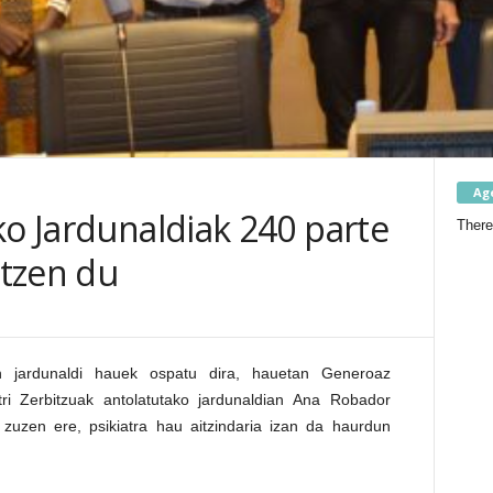
Ag
ko Jardunaldiak 240 parte
There
ltzen du
an jardunaldi hauek ospatu dira, hauetan Generoaz
iatri Zerbitzuak antolatutako jardunaldian Ana Robador
zuzen ere, psikiatra hau aitzindaria izan da haurdun