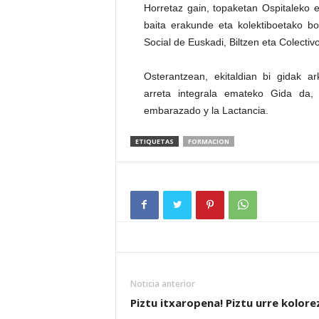
Horretaz gain, topaketan Ospitaleko e
baita erakunde eta kolektiboetako bo
Social de Euskadi, Biltzen eta Colecti
Osterantzean, ekitaldian bi gidak ar
arreta integrala emateko Gida da
embarazado y la Lactancia.
ETIQUETAS
FORMACION
Noticia anterior
Piztu itxaropena! Piztu urre kolore