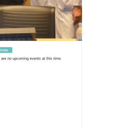
enda
 are no upcoming events at this time.