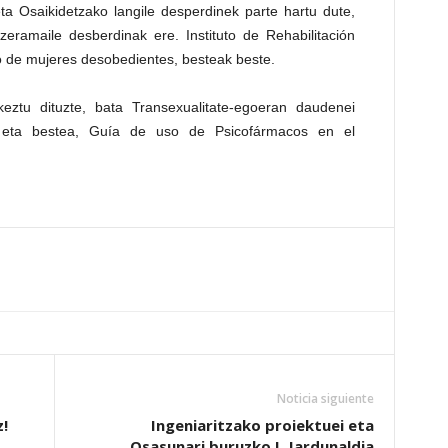
ta Osaikidetzako langile desperdinek parte hartu dute,
zeramaile desberdinak ere. Instituto de Rehabilitación
vo de mujeres desobedientes, besteak beste.
keztu dituzte, bata Transexualitate-egoeran daudenei
, eta bestea, Guía de uso de Psicofármacos en el
Noticia siguiente
z!
Ingeniaritzako proiektuei eta
Osasunari buruzko I. Jardunaldia