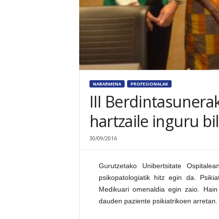
NABARMENA
PROFESIONALAK
III Berdintasunera
hartzaile inguru bi
30/09/2016
Gurutzetako Unibertsitate Ospitale
psikopatologiatik hitz egin da. Psik
Medikuari omenaldia egin zaio. Hain 
dauden paziente psikiatrikoen arretan.