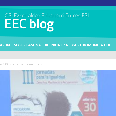
ASUN
SEGURTASUNA
IKERKUNTZA
GURE KOMUNITATEA
ak 240 parte hartzaile inguru biltzen du