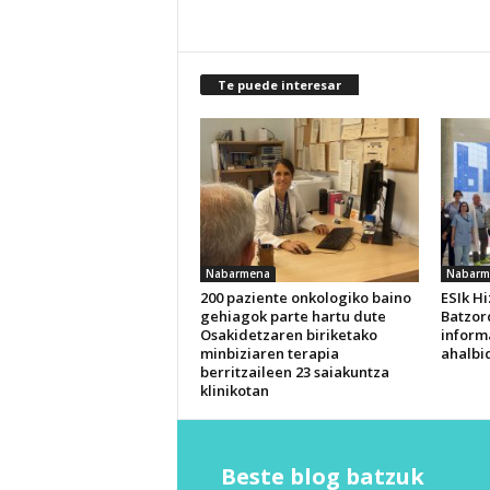
Te puede interesar
Nabarmena
Nabarm
200 paziente onkologiko baino
ESIk H
gehiagok parte hartu dute
Batzor
Osakidetzaren biriketako
inform
minbiziaren terapia
ahalbi
berritzaileen 23 saiakuntza
klinikotan
Beste blog batzuk