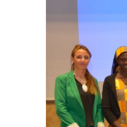
E
R
R
I
C
R
U
C
E
S