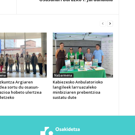
ena
Nabarmena
izkuntza Argiaren
Kabiezesko Anbulatorioko
dea sortu du osasun-
langileek larruazaleko
azioa hobeto ulertzea
minbiziaren prebentzioa
detzeko
sustatu dute