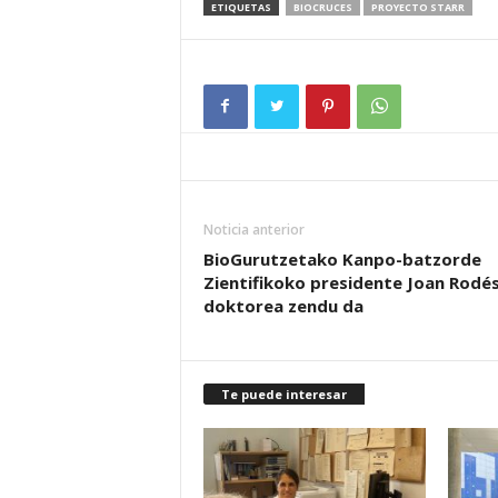
ETIQUETAS
BIOCRUCES
PROYECTO STARR
Noticia anterior
BioGurutzetako Kanpo-batzorde
Zientifikoko presidente Joan Rodé
doktorea zendu da
Te puede interesar