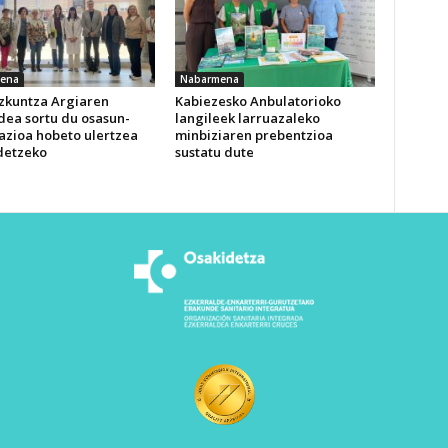
ena
Nabarmena
izkuntza Argiaren
Kabiezesko Anbulatorioko
dea sortu du osasun-
langileek larruazaleko
azioa hobeto ulertzea
minbiziaren prebentzioa
detzeko
sustatu dute