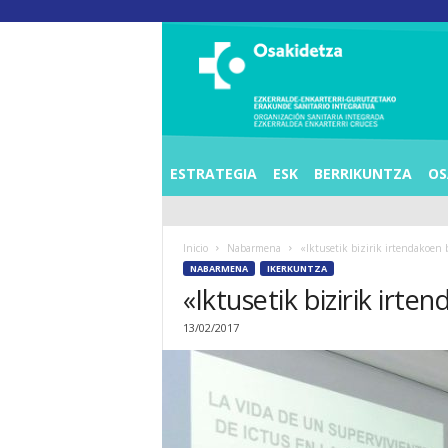
O
S
I
E
Z
K
E
ESTRATEGIA
ESK
BERRIKUNTZA
OS
R
R
A
Inicio
Nabarmena
«Iktusetik bizirik irtendakoen
L
NABARMENA
IKERKUNTZA
D
«Iktusetik bizirik irt
E
A
13/02/2017
E
N
K
A
R
T