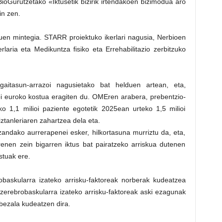
BioGurutzetako «Iktusetik bizirik irtendakoen bizimodua aro
in zen.
en mintegia. STARR proiektuko ikerlari nagusia, Nerbioen
rlaria eta Medikuntza fisiko eta Errehabilitazio zerbitzuko
gaitasun-arrazoi nagusietako bat helduen artean, eta,
oi euroko kostua eragiten du. OMEren arabera, prebentzio-
o 1,1 milioi paziente egotetik 2025ean urteko 1,5 milioi
ztanleriaren zahartzea dela eta.
andako aurrerapenei esker, hilkortasuna murriztu da, eta,
irenen zein bigarren iktus bat pairatzeko arriskua dutenen
stuak ere.
robaskularra izateko arrisku-faktoreak norberak kudeatzea
 zerebrobaskularra izateko arrisku-faktoreak aski ezagunak
 bezala kudeatzen dira.