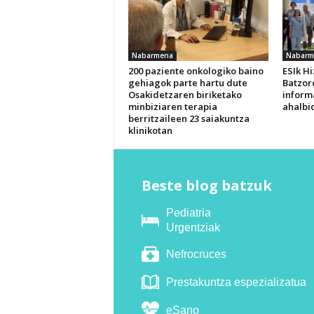
Nabarmena
Nabarm
200 paziente onkologiko baino
ESIk H
gehiagok parte hartu dute
Batzor
Osakidetzaren biriketako
inform
minbiziaren terapia
ahalbi
berritzaileen 23 saiakuntza
klinikotan
Beste blog batzuk
Pediatria
Urgentziak
Nefrocruces
Prestakuntza espezializatua
eSano