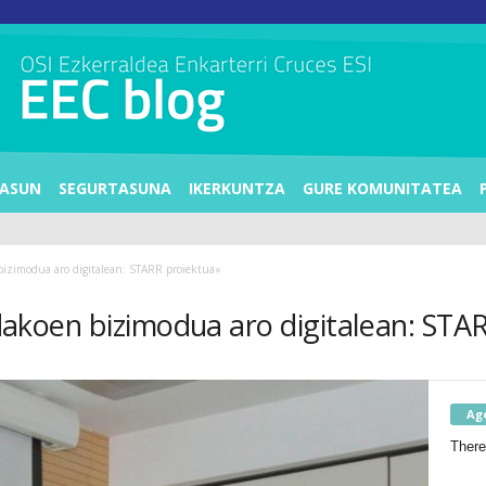
ASUN
SEGURTASUNA
IKERKUNTZA
GURE KOMUNITATEA
 bizimodua aro digitalean: STARR proiektua»
endakoen bizimodua aro digitalean: ST
Ag
There