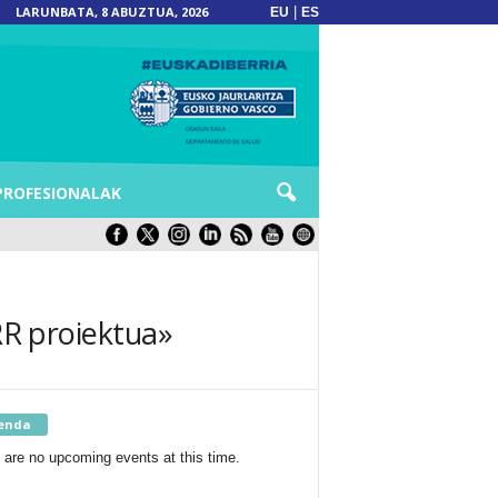
LARUNBATA, 8 ABUZTUA, 2026
|
EU
ES
PROFESIONALAK
ARR proiektua»
enda
 are no upcoming events at this time.