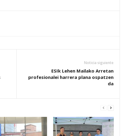
Noticia siguiente
ESIk Lehen Mailako Arretan
s
profesionalei harrera plana ospatzen
da