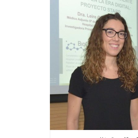
E
R
R
I
C
R
U
C
E
S