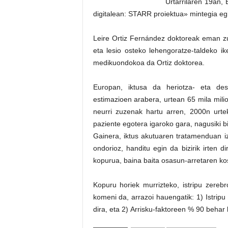
Urtarrilaren 19an, 
digitalean: STARR proiektua» mintegia eg
Leire Ortiz Fernández doktoreak eman zu
eta lesio osteko lehengoratze-taldeko ike
medikuondokoa da Ortiz doktorea.
Europan, iktusa da heriotza- eta des
estimazioen arabera, urtean 65 mila mili
neurri zuzenak hartu arren, 2000n urtek
paziente egotera igaroko gara, nagusiki bi
Gainera, iktus akutuaren tratamenduan iz
ondorioz, handitu egin da bizirik irten d
kopurua, baina baita osasun-arretaren ko
Kopuru horiek murrizteko, istripu zereb
komeni da, arrazoi hauengatik: 1) Istripu
dira, eta 2) Arrisku-faktoreen % 90 behar