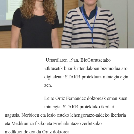
Urtarrilaren 19an, BioGurutzetako
«Iktusetik bizirik irtendakoen bizimodua aro
digitalean: STARR proiektua» mintegia egin
zen.
Leire Ortiz Fernández doktoreak eman zuen
mintegia. STARR proiektuko ikerlari
nagusia, Nerbioen eta lesio osteko lehengoratze-taldeko ikerlaria
eta Medikuntza fisiko eta Errehabilitazio zerbitzuko
medikuondokoa da Ortiz doktorea.