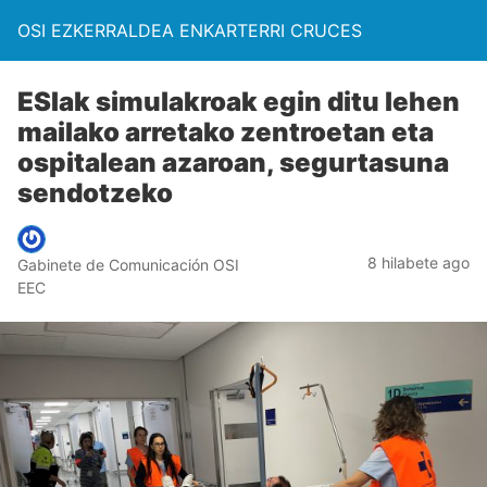
OSI EZKERRALDEA ENKARTERRI CRUCES
ESIak simulakroak egin ditu lehen
mailako arretako zentroetan eta
ospitalean azaroan, segurtasuna
sendotzeko
8 hilabete ago
Gabinete de Comunicación OSI
EEC