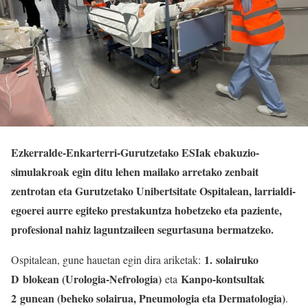
Ezkerralde-Enkarterri-Gurutzetako ESIak ebakuzio-
simulakroak egin ditu lehen mailako arretako zenbait
zentrotan eta Gurutzetako Unibertsitate Ospitalean, larrialdi-
egoerei aurre egiteko prestakuntza hobetzeko eta paziente,
profesional nahiz laguntzaileen segurtasuna bermatzeko.
1. solairuko
Ospitalean, gune hauetan egin dira ariketak:
D blokean (Urologia-Nefrologia)
Kanpo-kontsultak
eta
2 gunean (beheko solairua, Pneumologia eta Dermatologia)
.