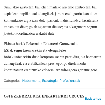
Simulakro guztietan, bai lehen mailako arretako zentroetan, bai
ospitalean, inplikatutako langileek jarrera eredugarria izan dute:
komunikazio argia izan dute; paziente nahiz senideei lasaitasuna
transmititu diete; gelak egiaztatu dituzte; eta elkargunera seguru
joateko koordinazioa erakutsi dute.
Ekintza horiek Ezkerralde-Enkarterri-Gurutzetako
segurtasunarekin eta etengabeko
ESIak
hobekuntzarekin
duen konpromisoaren parte dira, eta bermatzen
du langileak eta erabiltzaileak prest egongo direla modu
koordinatuan erantzuteko edozein larrialdi-egoera gertatuz gero.
Categories:
Nabarmena
,
Estrategia
,
Profesionalak
OSI EZKERRALDEA ENKARTERRI CRUCES
Back to top