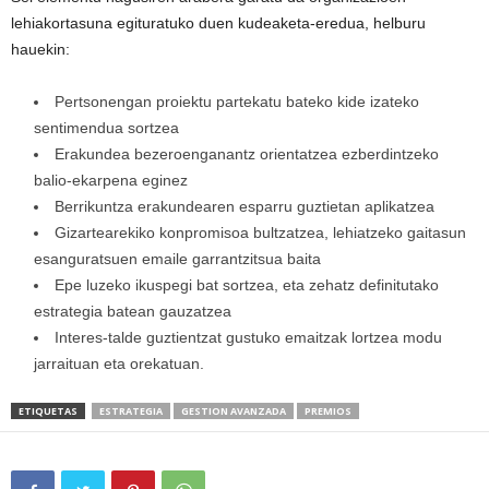
lehiakortasuna egituratuko duen kudeaketa-eredua, helburu
hauekin:
Pertsonengan proiektu partekatu bateko kide izateko
sentimendua sortzea
Erakundea bezeroenganantz orientatzea ezberdintzeko
balio-ekarpena eginez
Berrikuntza erakundearen esparru guztietan aplikatzea
Gizartearekiko konpromisoa bultzatzea, lehiatzeko gaitasun
esanguratsuen emaile garrantzitsua baita
Epe luzeko ikuspegi bat sortzea, eta zehatz definitutako
estrategia batean gauzatzea
Interes-talde guztientzat gustuko emaitzak lortzea modu
jarraituan eta orekatuan.
ETIQUETAS
ESTRATEGIA
GESTION AVANZADA
PREMIOS