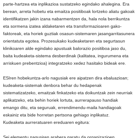
parte-hartzea eta inplikazioa sustatzeko egindako ahalegina. Era
berean, arreta hobetu eta emaitza positiboak lortzeko aliatu gakoak
identifikatzen jakin izana nabarmentzen da, hala nola berrikuntza
eta sormena izatea aldaketaren eta transformazioaren gako-
faktoreak, eta horiek guztiak osasun-sistemaren jasangarritasunera
orientatuta egotea. Prozesukako kudeaketaren eta segurtasun
klinikoaren alde egindako apustuak balorazio positiboa jaso du,
baita kudeaketa-sistema desberdinak (kalitatea, ingurumena eta
arriskuen prebentzioa) integratzeko xedez hasitako bideak ere.
ESIren hobekuntza-arlo nagusiak ere aipatzen dira ebaluazioan;
kudeaketa-sistemak denbora behar du hedapenak
sistematizatzeko, emaitzak finkatzeko eta doikuntzak zein neurriak
aplikatzeko, eta behin horiek lortuta, aurrerapauso handiak
emango ditu, eta seguruak, errendimendu-maila handiagoak
eskainiz eta bide horretan pertsona gehiago inplikatuz.
Kudeaketa aurreratuaren ereduaren egitura:
Sei elementu nagusiren arabera garatu da organizazioen