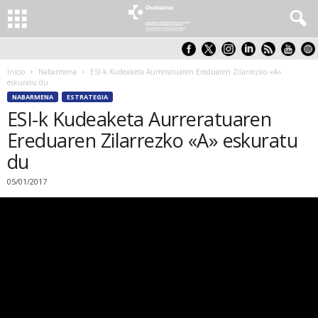
Inicio
Nabarmena
ESI-k Kudeaketa Aurreratuaren Ereduaren Zilarrezko «A»
eskuratu du
NABARMENA
ESTRATEGIA
ESI-k Kudeaketa Aurreratuaren
Ereduaren Zilarrezko «A» eskuratu
du
05/01/2017