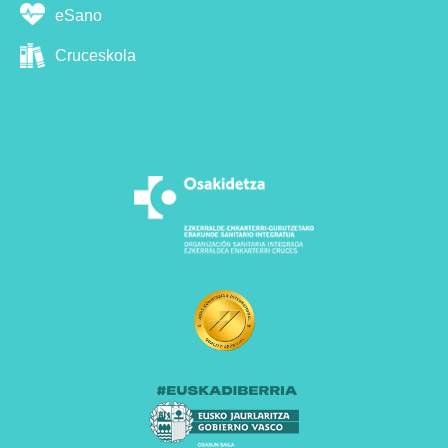
eSano
Cruceskola