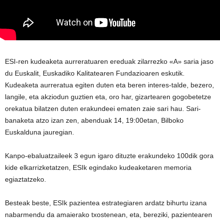
ESI-ren kudeaketa aurreratuaren ereduak zilarrezko «A» saria jaso
du Euskalit, Euskadiko Kalitatearen Fundazioaren eskutik.
Kudeaketa aurreratua egiten duten eta beren interes-talde, bezero,
langile, eta akziodun guztien eta, oro har, gizartearen gogobetetze
orekatua bilatzen duten erakundeei ematen zaie sari hau. Sari-
banaketa atzo izan zen, abenduak 14, 19:00etan, Bilboko
Euskalduna jauregian.
Kanpo-ebaluatzaileek 3 egun igaro dituzte erakundeko 100dik gora
kide elkarrizketatzen, ESIk egindako kudeaketaren memoria
egiaztatzeko.
Besteak beste, ESIk pazientea estrategiaren ardatz bihurtu izana
nabarmendu da amaierako txostenean, eta, bereziki, pazientearen