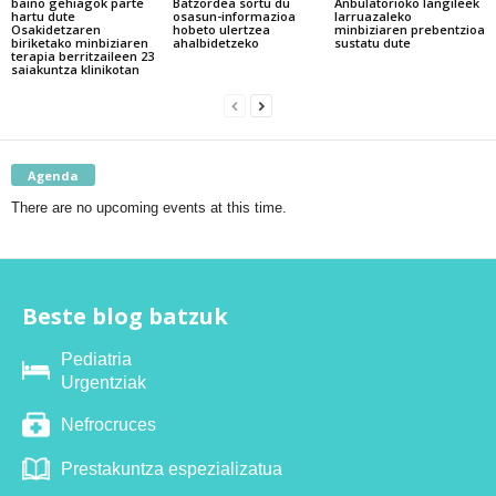
baino gehiagok parte
Batzordea sortu du
Anbulatorioko langileek
hartu dute
osasun-informazioa
larruazaleko
Osakidetzaren
hobeto ulertzea
minbiziaren prebentzioa
biriketako minbiziaren
ahalbidetzeko
sustatu dute
terapia berritzaileen 23
saiakuntza klinikotan
Agenda
There are no upcoming events at this time.
Beste blog batzuk
Pediatria
Urgentziak
Nefrocruces
Prestakuntza espezializatua