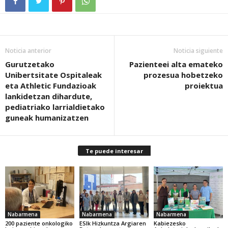
Noticia anterior
Noticia siguiente
Gurutzetako
Pazienteei alta emateko
Unibertsitate Ospitaleak
prozesua hobetzeko
eta Athletic Fundazioak
proiektua
lankidetzan dihardute,
pediatriako larrialdietako
guneak humanizatzen
Te puede interesar
Nabarmena
Nabarmena
Nabarmena
200 paziente onkologiko
ESIk Hizkuntza Argiaren
Kabiezesko