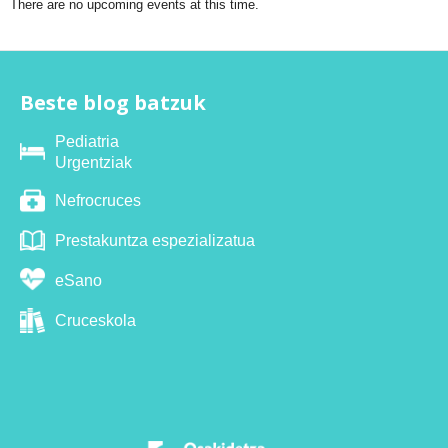
There are no upcoming events at this time.
Beste blog batzuk
Pediatria
Urgentziak
Nefrocruces
Prestakuntza espezializatua
eSano
Cruceskola