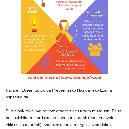
Irailaren 10ean Suizidioa Prebenitzeko Nazioarteko Eguna
ospatuko da.
Suizidioak milioi bat heriotz eragiten ditu urtero munduan. Egun
hau suizidioaren arrisku eta babes-faktoreak (eta heriotzak
ekiditzeko neurriak) ezagutzeko aukera egokia izan daiteke.