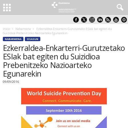
Inicio
Nabarmena
Ezkerraldea-Enkarterri-Gurutzetako ESIak bat egiten du
Suizidioa Prebenitzeko Nazioarteko Egunarekin
NABARMENA
OSASUN
Ezkerraldea-Enkarterri-Gurutzetako
ESIak bat egiten du Suizidioa
Prebenitzeko Nazioarteko
Egunarekin
09/09/2016