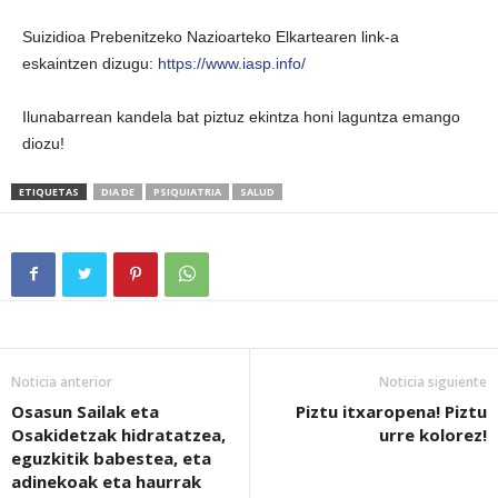
Suizidioa Prebenitzeko Nazioarteko Elkartearen link-a
eskaintzen dizugu:
https://www.iasp.info/
Ilunabarrean kandela bat piztuz ekintza honi laguntza emango
diozu!
ETIQUETAS
DIA DE
PSIQUIATRIA
SALUD
Noticia anterior
Noticia siguiente
Osasun Sailak eta
Piztu itxaropena! Piztu
Osakidetzak hidratatzea,
urre kolorez!
eguzkitik babestea, eta
adinekoak eta haurrak