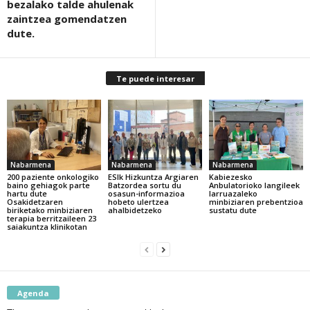
bezalako talde ahulenak
zaintzea gomendatzen
dute.
Te puede interesar
Nabarmena
Nabarmena
Nabarmena
200 paziente onkologiko
ESIk Hizkuntza Argiaren
Kabiezesko
baino gehiagok parte
Batzordea sortu du
Anbulatorioko langileek
hartu dute
osasun-informazioa
larruazaleko
Osakidetzaren
hobeto ulertzea
minbiziaren prebentzioa
biriketako minbiziaren
ahalbidetzeko
sustatu dute
terapia berritzaileen 23
saiakuntza klinikotan
Agenda