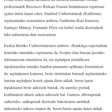
profesionalek Biocruces Bizkaia Osasun Institutuaren esparruan
egiten duten lanari esker. Stanford Unibertsitateak (Kalifornia)
argitaratutako zerrendaren arabera, Guillermo Ruiz Irastorza,
Santiago Mintegi, Fernando Pérez eta Isabel Andia ikertzaileek
leku nabarmena dute nazioartean.
Euskal Herriko Unibertsitatearen arabera: «Rankinga espezialitate
honetako munduko ospetsuena da, Scopus datu basean jasotako
informazioan oinarritzen da, eta argitalpen zientifikoen
inpaktuarekin lotutako hainbat parametro aplikatuz formulatzen
da: argitalpenen kopurua, beste zientzialari batzuek argitaratutako
lanetan argitalpen horiek aipatu diren aldiak, beren lanen
inpaktuaren beste adierazle batzuk, eta aurreko guztiak
konbinatzen dituen azken adierazle bat. Gainera, alborapenak
saihesteko, sailkapenak ikertzaile bakoitzaren metrikak
alderatzeko aukera ematen du, beren burua aipatu duten aldiak