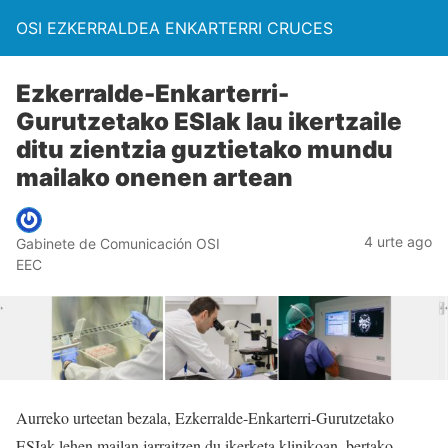
OSI EZKERRALDEA ENKARTERRI CRUCES
Ezkerralde-Enkarterri-
Gurutzetako ESIak lau ikertzaile
ditu zientzia guztietako mundu
mailako onenen artean
4 urte ago
Gabinete de Comunicación OSI
EEC
Aurreko urteetan bezala, Ezkerralde-Enkarterri-Gurutzetako
ESIak lehen mailan jarraitzen du ikerketa klinikoan, bertako