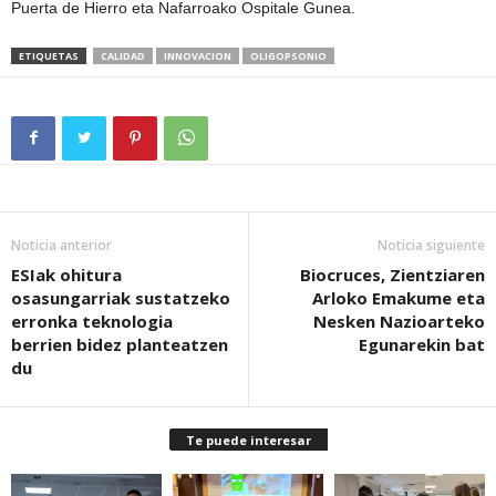
Puerta de Hierro eta Nafarroako Ospitale Gunea.
ETIQUETAS
CALIDAD
INNOVACION
OLIGOPSONIO
Noticia anterior
Noticia siguiente
ESIak ohitura
Biocruces, Zientziaren
osasungarriak sustatzeko
Arloko Emakume eta
erronka teknologia
Nesken Nazioarteko
berrien bidez planteatzen
Egunarekin bat
du
Te puede interesar