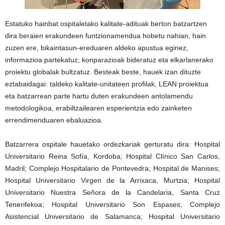
Estatuko hainbat ospitaletako kalitate-adituak berton batzartzen
dira beraien erakundeen funtzionamendua hobetu nahian, hain
zuzen ere, bikaintasun-ereduaren aldeko apustua eginez,
informazioa partekatuz, konparazioak bideratuz eta elkarlanerako
proiektu globalak bultzatuz. Besteak beste, hauek izan dituzte
eztabaidagai: taldeko kalitate-unitateen profilak, LEAN proiektua
eta batzarrean parte hartu duten erakundeen antolamendu
metodologikoa, erabiltzailearen esperientzia edo zainketen
errendimenduaren ebaluazioa.
Batzarrera ospitale hauetako ordezkariak gerturatu dira: Hospital
Universitario Reina Sofía, Kordoba; Hospital Clínico San Carlos,
Madril; Complejo Hospitalario de Pontevedra; Hospital de Manises;
Hospital Universitario Virgen de la Arrixaca, Murtzia; Hospital
Universitario Nuestra Señora de la Candelaria, Santa Cruz
Tenerifekoa; Hospital Universitario Son Espases; Complejo
Asistencial Universitario de Salamanca; Hospital Universitario