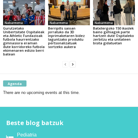
Nabarmena
Nabarmena
Nabarmena
Gurutzetako
Berripills saioan
Batxilergoko 150 ikaslek
Unibertsitate Ospitaleak
jorratuko da 3D
baino gehiagok parte
eta Athletic Fundazioak
inprimaketaren bidez
hartzen dute Ospitaleko
futbola haurrentzako
laguntzako produktu
zerbitzu eta unitateen
gimnasiora eraman
pertsonalizatuak
bisita gidatuetan
dute korridoreko futbola
sortzeko aukera
ekimenaren edizio berri
batean
Agenda
There are no upcoming events at this time.
Beste blog batzuk
Pediatria