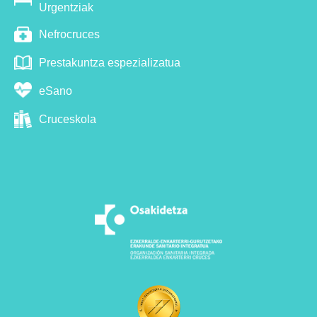
Urgentziak
Nefrocruces
Prestakuntza espezializatua
eSano
Cruceskola