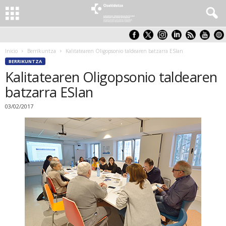
Inicio
Berrikuntza
Kalitatearen Oligopsonio taldearen batzarra ESIan
BERRIKUNTZA
Kalitatearen Oligopsonio taldearen
batzarra ESIan
03/02/2017