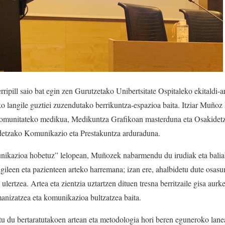
ipill saio bat egin zen Gurutzetako Unibertsitate Ospitaleko ekitaldi-a
 langile guztiei zuzendutako berrikuntza-espazioa baita. Itziar Muñoz
a komunitateko medikua, Medikuntza Grafikoan masterduna eta Osakide
etzako Komunikazio eta Prestakuntza arduraduna.
ikazioa hobetuz” lelopean, Muñozek nabarmendu du irudiak eta baliabi
gileen eta pazienteen arteko harremana; izan ere, ahalbidetu dute osasu
lertzea. Artea eta zientzia uztartzen dituen tresna berritzaile gisa aur
anizatzea eta komunikazioa bultzatzea baita.
u du bertaratutakoen artean eta metodologia hori beren eguneroko lanea