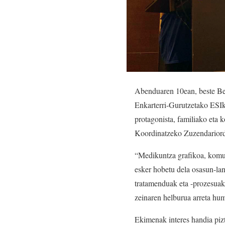
Abenduaren 10ean, beste Berr
Enkarterri-Gurutzetako ESIko
protagonista, familiako et
Koordinatzeko Zuzendariord
“Medikuntza grafikoa, komun
esker hobetu dela osasun-lan
tratamenduak eta -prozesuak u
zeinaren helburua arreta hum
Ekimenak interes handia pizt