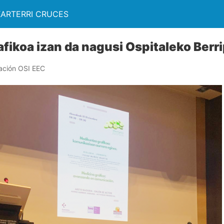
KARTERRI CRUCES
fikoa izan da nagusi Ospitaleko Berrip
ación OSI EEC