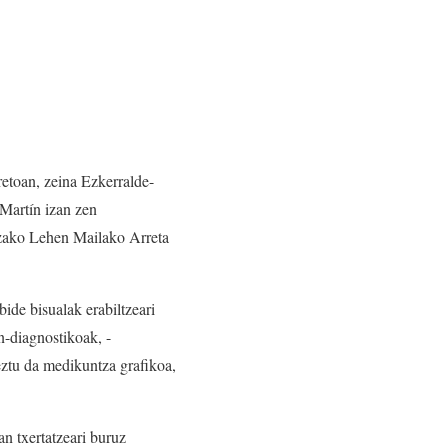
retoan, zeina Ezkerralde-
 Martín izan zen
tzako Lehen Mailako Arreta
de bisualak erabiltzeari
n-diagnostikoak, -
keztu da medikuntza grafikoa,
n txertatzeari buruz